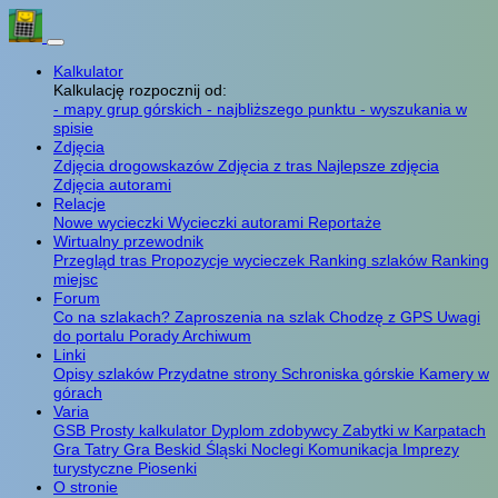
Kalkulator
Kalkulację rozpocznij od:
- mapy grup górskich
- najbliższego punktu
- wyszukania w
spisie
Zdjęcia
Zdjęcia drogowskazów
Zdjęcia z tras
Najlepsze zdjęcia
Zdjęcia autorami
Relacje
Nowe wycieczki
Wycieczki autorami
Reportaże
Wirtualny przewodnik
Przegląd tras
Propozycje wycieczek
Ranking szlaków
Ranking
miejsc
Forum
Co na szlakach?
Zaproszenia na szlak
Chodzę z GPS
Uwagi
do portalu
Porady
Archiwum
Linki
Opisy szlaków
Przydatne strony
Schroniska górskie
Kamery w
górach
Varia
GSB
Prosty kalkulator
Dyplom zdobywcy
Zabytki w Karpatach
Gra Tatry
Gra Beskid Śląski
Noclegi
Komunikacja
Imprezy
turystyczne
Piosenki
O stronie