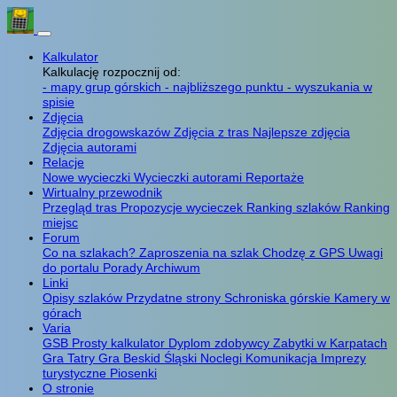
Kalkulator
Kalkulację rozpocznij od:
- mapy grup górskich
- najbliższego punktu
- wyszukania w
spisie
Zdjęcia
Zdjęcia drogowskazów
Zdjęcia z tras
Najlepsze zdjęcia
Zdjęcia autorami
Relacje
Nowe wycieczki
Wycieczki autorami
Reportaże
Wirtualny przewodnik
Przegląd tras
Propozycje wycieczek
Ranking szlaków
Ranking
miejsc
Forum
Co na szlakach?
Zaproszenia na szlak
Chodzę z GPS
Uwagi
do portalu
Porady
Archiwum
Linki
Opisy szlaków
Przydatne strony
Schroniska górskie
Kamery w
górach
Varia
GSB
Prosty kalkulator
Dyplom zdobywcy
Zabytki w Karpatach
Gra Tatry
Gra Beskid Śląski
Noclegi
Komunikacja
Imprezy
turystyczne
Piosenki
O stronie