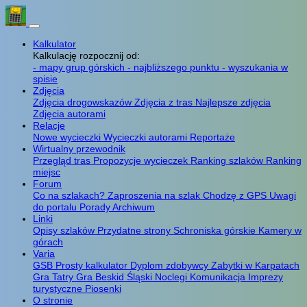
Kalkulator
Kalkulację rozpocznij od:
- mapy grup górskich
- najbliższego punktu
- wyszukania w
spisie
Zdjęcia
Zdjęcia drogowskazów
Zdjęcia z tras
Najlepsze zdjęcia
Zdjęcia autorami
Relacje
Nowe wycieczki
Wycieczki autorami
Reportaże
Wirtualny przewodnik
Przegląd tras
Propozycje wycieczek
Ranking szlaków
Ranking
miejsc
Forum
Co na szlakach?
Zaproszenia na szlak
Chodzę z GPS
Uwagi
do portalu
Porady
Archiwum
Linki
Opisy szlaków
Przydatne strony
Schroniska górskie
Kamery w
górach
Varia
GSB
Prosty kalkulator
Dyplom zdobywcy
Zabytki w Karpatach
Gra Tatry
Gra Beskid Śląski
Noclegi
Komunikacja
Imprezy
turystyczne
Piosenki
O stronie