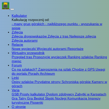
Kalkulator
Kalkulację rozpocznij od:
- mapy grup górskich
- najbliższego punktu
- wyszukania w
spisie
Zdjęcia
Zdjęcia drogowskazów
Zdjęcia z tras
Najlepsze zdjęcia
Zdjęcia autorami
Relacje
Nowe wycieczki
Wycieczki autorami
Reportaże
Wirtualny przewodnik
Przegląd tras
Propozycje wycieczek
Ranking szlaków
Ranking
miejsc
Forum
Co na szlakach?
Zaproszenia na szlak
Chodzę z GPS
Uwagi
do portalu
Porady
Archiwum
Linki
Opisy szlaków
Przydatne strony
Schroniska górskie
Kamery w
górach
Varia
GSB
Prosty kalkulator
Dyplom zdobywcy
Zabytki w Karpatach
Gra Tatry
Gra Beskid Śląski
Noclegi
Komunikacja
Imprezy
turystyczne
Piosenki
O stronie