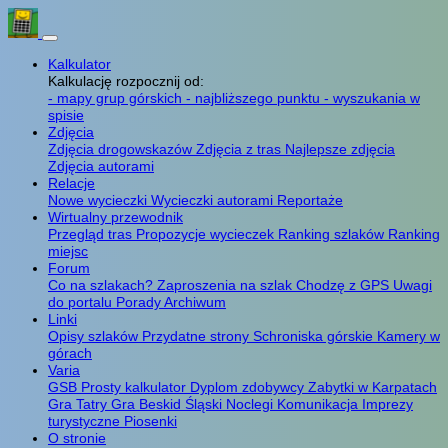
Kalkulator
Kalkulację rozpocznij od:
- mapy grup górskich
- najbliższego punktu
- wyszukania w
spisie
Zdjęcia
Zdjęcia drogowskazów
Zdjęcia z tras
Najlepsze zdjęcia
Zdjęcia autorami
Relacje
Nowe wycieczki
Wycieczki autorami
Reportaże
Wirtualny przewodnik
Przegląd tras
Propozycje wycieczek
Ranking szlaków
Ranking
miejsc
Forum
Co na szlakach?
Zaproszenia na szlak
Chodzę z GPS
Uwagi
do portalu
Porady
Archiwum
Linki
Opisy szlaków
Przydatne strony
Schroniska górskie
Kamery w
górach
Varia
GSB
Prosty kalkulator
Dyplom zdobywcy
Zabytki w Karpatach
Gra Tatry
Gra Beskid Śląski
Noclegi
Komunikacja
Imprezy
turystyczne
Piosenki
O stronie