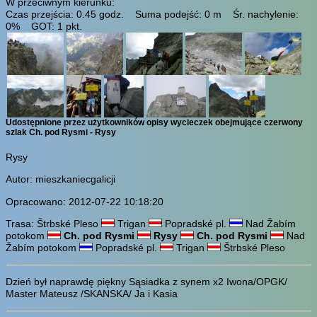
W przeciwnym kierunku:
Czas przejścia: 0.45 godz. Suma podejść: 0 m Śr. nachylenie:
0% GOT: 1 pkt.
Udostępnione przez użytkowników opisy wycieczek obejmujące czerwony
szlak Ch. pod Rysmi - Rysy
Rysy
Autor: mieszkaniecgalicji
Opracowano: 2012-07-22 10:18:20
Trasa: Štrbské Pleso
Trigan
Popradské pl.
Nad Žabím
potokom
Ch. pod Rysmi
Rysy
Ch. pod Rysmi
Nad
Žabím potokom
Popradské pl.
Trigan
Štrbské Pleso
Dzień był naprawdę piękny Sąsiadka z synem x2 Iwona/OPGK/
Master Mateusz /SKANSKA/ Ja i Kasia