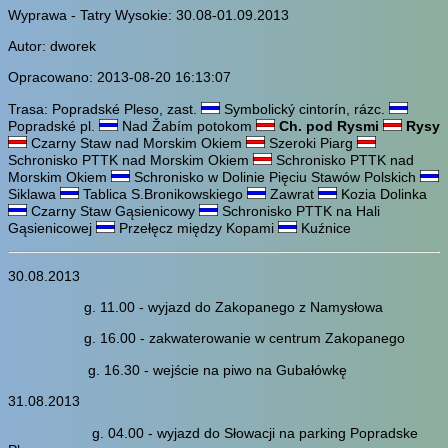
Wyprawa - Tatry Wysokie: 30.08-01.09.2013
Autor: dworek
Opracowano: 2013-08-20 16:13:07
Trasa: Popradské Pleso, zast.
Symbolický cintorín, rázc.
Popradské pl.
Nad Žabím potokom
Ch. pod Rysmi
Rysy
Czarny Staw nad Morskim Okiem
Szeroki Piarg
Schronisko PTTK nad Morskim Okiem
Schronisko PTTK nad
Morskim Okiem
Schronisko w Dolinie Pięciu Stawów Polskich
Siklawa
Tablica S.Bronikowskiego
Zawrat
Kozia Dolinka
Czarny Staw Gąsienicowy
Schronisko PTTK na Hali
Gąsienicowej
Przełęcz między Kopami
Kuźnice
30.08.2013
g. 11.00 - wyjazd do Zakopanego z Namysłowa
g. 16.00 - zakwaterowanie w centrum Zakopanego
g. 16.30 - wejście na piwo na Gubałówkę
31.08.2013
g. 04.00 - wyjazd do Słowacji na parking Popradske