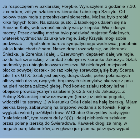
Ja rozpoczęłem w Szklarskiej Porębie. Wyruszyłem o godzinie 7.30.
z cenrtum, żółtym szlakiem w kierunku Łabskiego Szczytu. Od
połowy trasy mgła z przebłyskami słoneczka. Można było zrobić
kilka fajnych fotek. Na szlaku pusto. Z łabskiego udałem się na
Snieżne Kotły, widoczność niestety wciąż kiepska. Wiatr dosyć
mocny. Przez chwilkę można było podziwiać majestat Śnieżnych,
wiaterek wydmuchał dziurkę we mgle, żeby Krzysiu mógł sobie
podziwiać..... Spotkałem bardzo sympatycnego wędrowca, podobnie
jak ja lubiał chodzić sam. Nasze drogi rozeszły się, on kierunek
Śnieżka, ja Szrenica i dalej... Czerwonym deptałem dalej we mgle,
aż do hali szrenickiej, z tamtąd zielonym w kierunku Jakuszyc. Szlak
podmokły po ubiegłodniowym deszczu. W niektórych miejscach
błocko powyżej kostek - po raz kolejny sprawdzają się buty Scarpa
Lite Trek GTX. Szlak jest piękny, dosyć dzziki, pełno połamanych
olbrzymich drzew, rwących, brązowych strumyków, skacząc z pnia
na pień można zaliczyć glebę. Pod koniec szlaku roboty leśne i
obejście prowizorycznym szlakiem (ok.2,5 km) do Jakuszyc. Z
Polany Szklarskiej znów czerwonym (teraz już piękna pogoda,
widoczki i te sprawy...) w kierunku Orle i dalej na halę Izerską. Mijam
piękną Izerę, zabarwioną na brązowo wodami z torfowisk, Fajnie
wygląda wśród pożółkłych traw. W Chatce Górzystów tradycyjnie
"naleśniczek", tym razem duży :))))) i dalej niebieskim szlakiem
przez polanę izerską do Świeradowa. Kawałek drogi za mną, w
nogach parę kilometrów, a w głowie już plan na jutrzejszy wypad.....