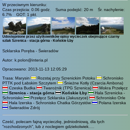
W przeciwnym kierunku:
Czas przejścia: 0.06 godz. Suma podejść: 20 m Śr. nachylenie:
6.7% GOT: 1 pkt.
Udostępnione przez użytkowników opisy wycieczek obejmujące czarny
szlak Szrenica - stacja górna - Końskie Łby
Szklarska Poręba - Świeradów
Autor: k.polon@interia.pl
Opracowano: 2013-11-13 12:05:29
Trasa: Marysin
Rozstaj przy Szrenickim Potoku
Schronisko
PTTK pod Łabskim Szczytem
Śnieżne Kotły (Czarcia Ambona)
Czeska Budka
Twarożnik (TPG Szrenica)
Mokra Przełęcz
Szrenica - stacja górna
Końskie Łby
Hala Szrenicka -
Schronisko
Przełęcz Szklarska (Jakuszyce)
Schronisko Orle
Hala Izerska - Schronisko Chatka Górzystów
Polana Izerska
Świeradów Zdrój
Cześć, polecam fajną wycieczkę, jedniodniową, dla tych
"rozchodzonych", lub z noclegiem gdziekolwiek.....