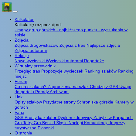
Kalkulator
Kalkulację rozpocznij od:
- mapy grup górskich
- najbliższego punktu
- wyszukania w
spisie
Zdjęcia
Zdjęcia drogowskazów
Zdjęcia z tras
Najlepsze zdjęcia
Zdjęcia autorami
Relacje
Nowe wycieczki
Wycieczki autorami
Reportaże
Wirtualny przewodnik
Przegląd tras
Propozycje wycieczek
Ranking szlaków
Ranking
miejsc
Forum
Co na szlakach?
Zaproszenia na szlak
Chodzę z GPS
Uwagi
do portalu
Porady
Archiwum
Linki
Opisy szlaków
Przydatne strony
Schroniska górskie
Kamery w
górach
Varia
GSB
Prosty kalkulator
Dyplom zdobywcy
Zabytki w Karpatach
Gra Tatry
Gra Beskid Śląski
Noclegi
Komunikacja
Imprezy
turystyczne
Piosenki
O stronie