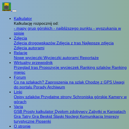
Kalkulator
Kalkulację rozpocznij od:
- mapy grup górskich
- najbliższego punktu
- wyszukania w
spisie
Zdjęcia
Zdjęcia drogowskazów
Zdjęcia z tras
Najlepsze zdjęcia
Zdjęcia autorami
Relacje
Nowe wycieczki
Wycieczki autorami
Reportaże
Wirtualny przewodnik
Przegląd tras
Propozycje wycieczek
Ranking szlaków
Ranking
miejsc
Forum
Co na szlakach?
Zaproszenia na szlak
Chodzę z GPS
Uwagi
do portalu
Porady
Archiwum
Linki
Opisy szlaków
Przydatne strony
Schroniska górskie
Kamery w
górach
Varia
GSB
Prosty kalkulator
Dyplom zdobywcy
Zabytki w Karpatach
Gra Tatry
Gra Beskid Śląski
Noclegi
Komunikacja
Imprezy
turystyczne
Piosenki
O stronie