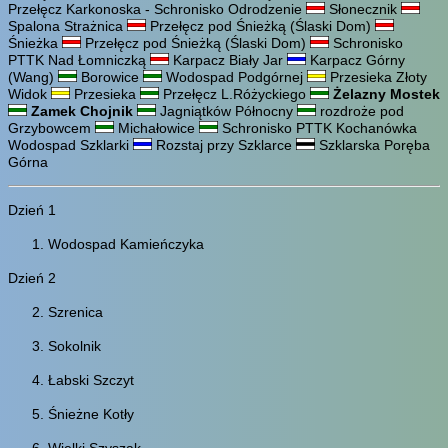
Przełęcz Karkonoska - Schronisko Odrodzenie
Słonecznik
Spalona Strażnica
Przełęcz pod Śnieżką (Ślaski Dom)
Śnieżka
Przełęcz pod Śnieżką (Ślaski Dom)
Schronisko
PTTK Nad Łomniczką
Karpacz Biały Jar
Karpacz Górny
(Wang)
Borowice
Wodospad Podgórnej
Przesieka Złoty
Widok
Przesieka
Przełęcz L.Różyckiego
Żelazny Mostek
Zamek Chojnik
Jagniątków Północny
rozdroże pod
Grzybowcem
Michałowice
Schronisko PTTK Kochanówka
Wodospad Szklarki
Rozstaj przy Szklarce
Szklarska Poręba
Górna
Dzień 1
1. Wodospad Kamieńczyka
Dzień 2
2. Szrenica
3. Sokolnik
4. Łabski Szczyt
5. Śnieżne Kotły
6. Wielki Szyszak