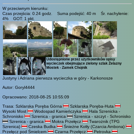
W przeciwnym kierunku:
Czas przejścia: 0.24 godz. Suma podejść: 40 m Śr. nachylenie:
4% GOT: 1 pkt.
Udostępnione przez użytkowników opisy
wycieczek obejmujące zielony szlak Żelazny
Mostek - Zamek Chojnik
Justyny i Adriana pierwsza wycieczka w góry - Karkonosze
Autor: Goryl4444
Opracowano: 2018-08-25 10:55:09
Trasa: Szklarska Poręba Górna
Szklarska Poręba-Huta
Wysoki Most
Wodospad Kamieńczyka
Hala Szrenicka -
Schronisko
Szrenica - granica
Szrenica - szczyt - Schronisko
Szrenica - granica
Mokra Przełęcz
Twarożnik (TPG
Szrenica)
Czeska Budka
Śnieżne Kotły (Czarcia Ambona)
Przełęcz pod Śmielcem
Czarna Przełęcz
Petrovka