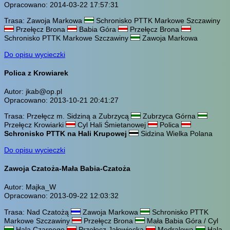
Opracowano: 2014-03-22 17:57:31
Trasa: Zawoja Markowa
Schronisko PTTK Markowe Szczawiny
Przełęcz Brona
Babia Góra
Przełęcz Brona
Schronisko PTTK Markowe Szczawiny
Zawoja Markowa
Do opisu wycieczki
Polica z Krowiarek
Autor: jkab@op.pl
Opracowano: 2013-10-21 20:41:27
Trasa: Przełęcz m. Sidziną a Zubrzycą
Zubrzyca Górna
Przełęcz Krowiarki
Cyl Hali Śmietanowej
Polica
Schronisko PTTK na Hali Krupowej
Sidzina Wielka Polana
Do opisu wycieczki
Zawoja Czatoża-Mała Babia-Czatoża
Autor: Majka_W
Opracowano: 2013-09-22 12:03:32
Trasa: Nad Czatożą
Zawoja Markowa
Schronisko PTTK
Markowe Szczawiny
Przełęcz Brona
Mała Babia Góra / Cyl
Hala Czarnego
Przełęcz Jałowiecka
Mędralowa
Hala