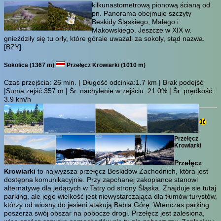
kilkunastometrową pionową ścianą od
pn. Panorama obejmuje szczyty
Beskidy Śląskiego, Małego i
Makowskiego. Jeszcze w XIX w.
gnieździły się tu orły, które górale uważali za sokoły, stąd nazwa.
[BZY]
Sokolica (1367 m)
Przełęcz Krowiarki (1010 m)
Czas przejścia:
26 min.
| Długość odcinka:1.7 km | Brak podejść
|Suma zejść:357 m | Śr. nachylenie w zejściu: 21.0% | Śr. prędkość:
3.9 km/h
Przełęcz
Krowiarki
Przełęcz
Krowiarki
to najwyższa przełęcz Beskidów Zachodnich, która jest
dostępna komunikacyjnie. Przy zapchanej zakopiance stanowi
alternatywę dla jedących w Tatry od strony Śląska. Znajduje sie tutaj
parking, ale jego wielkość jest niewystarczająca dla tłumów turystów,
którzy od wiosny do jesieni atakują Babia Górę. Wtenczas parking
poszerza swój obszar na pobocze drogi. Przełęcz jest zalesiona,