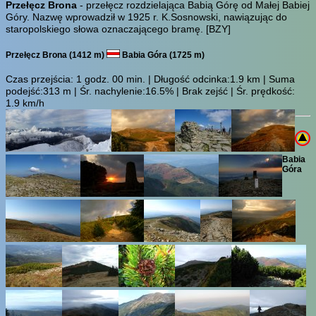
Przełęcz Brona
- przełęcz rozdzielająca Babią Górę od Małej Babiej
Góry. Nazwę wprowadził w 1925 r. K.Sosnowski, nawiązując do
staropolskiego słowa oznaczającego bramę.
[BZY]
Przełęcz Brona (1412 m)
Babia Góra (1725 m)
Czas przejścia:
1 godz. 00 min.
| Długość odcinka:1.9 km | Suma
podejść:313 m | Śr. nachylenie:16.5% | Brak zejść | Śr. prędkość:
1.9 km/h
Babia
Góra