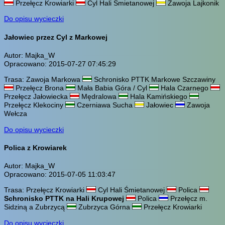
Przełęcz Krowiarki
Cyl Hali Śmietanowej
Zawoja Lajkonik
Do opisu wycieczki
Jałowiec przez Cyl z Markowej
Autor: Majka_W
Opracowano: 2015-07-27 07:45:29
Trasa: Zawoja Markowa
Schronisko PTTK Markowe Szczawiny
Przełęcz Brona
Mała Babia Góra / Cyl
Hala Czarnego
Przełęcz Jałowiecka
Mędralowa
Hala Kamińskiego
Przełęcz Klekociny
Czerniawa Sucha
Jałowiec
Zawoja
Wełcza
Do opisu wycieczki
Polica z Krowiarek
Autor: Majka_W
Opracowano: 2015-07-05 11:03:47
Trasa: Przełęcz Krowiarki
Cyl Hali Śmietanowej
Polica
Schronisko PTTK na Hali Krupowej
Polica
Przełęcz m.
Sidziną a Zubrzycą
Zubrzyca Górna
Przełęcz Krowiarki
Do opisu wycieczki