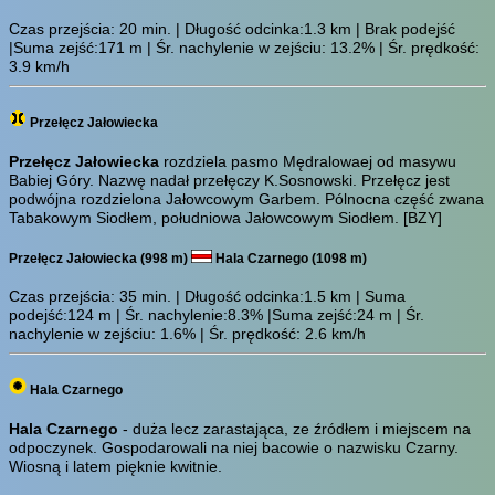
Czas przejścia:
20 min.
| Długość odcinka:1.3 km | Brak podejść
|Suma zejść:171 m | Śr. nachylenie w zejściu: 13.2% | Śr. prędkość:
3.9 km/h
Przełęcz Jałowiecka
Przełęcz Jałowiecka
rozdziela pasmo Mędralowaej od masywu
Babiej Góry. Nazwę nadał przełęczy K.Sosnowski. Przełęcz jest
podwójna rozdzielona Jałowcowym Garbem. Pólnocna część zwana
Tabakowym Siodłem, południowa Jałowcowym Siodłem.
[BZY]
Przełęcz Jałowiecka (998 m)
Hala Czarnego (1098 m)
Czas przejścia:
35 min.
| Długość odcinka:1.5 km | Suma
podejść:124 m | Śr. nachylenie:8.3% |Suma zejść:24 m | Śr.
nachylenie w zejściu: 1.6% | Śr. prędkość: 2.6 km/h
Hala Czarnego
Hala Czarnego
- duża lecz zarastająca, ze źródłem i miejscem na
odpoczynek. Gospodarowali na niej bacowie o nazwisku Czarny.
Wiosną i latem pięknie kwitnie.