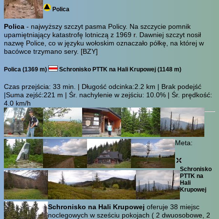
Polica
Polica
- najwyższy szczyt pasma Policy. Na szczycie pomnik
upamiętniający katastrofę lotniczą z 1969 r. Dawniej szczyt nosił
nazwę Police, co w języku wołoskim oznaczało półkę, na której w
bacówce trzymano sery.
[BZY]
Polica (1369 m)
Schronisko PTTK na Hali Krupowej (1148 m)
Czas przejścia:
33 min.
| Długość odcinka:2.2 km | Brak podejść
|Suma zejść:221 m | Śr. nachylenie w zejściu: 10.0% | Śr. prędkość:
4.0 km/h
Meta:
Schronisko
PTTK na
Hali
Krupowej
Schronisko na Hali Krupowej
oferuje 38 miejsc
noclegowych w sześciu pokojach ( 2 dwuosobowe, 2