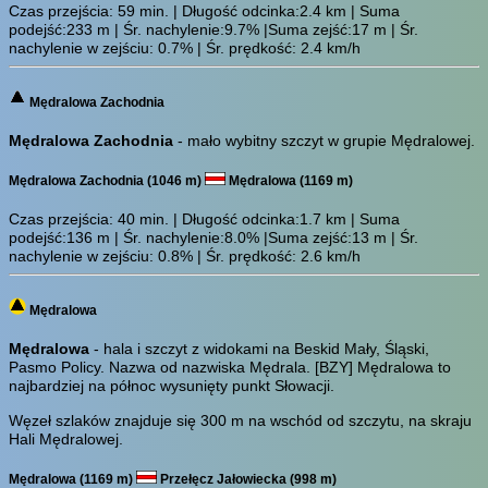
Czas przejścia:
59 min.
| Długość odcinka:2.4 km | Suma
podejść:233 m | Śr. nachylenie:9.7% |Suma zejść:17 m | Śr.
nachylenie w zejściu: 0.7% | Śr. prędkość: 2.4 km/h
Mędralowa Zachodnia
Mędralowa Zachodnia
- mało wybitny szczyt w grupie Mędralowej.
Mędralowa Zachodnia (1046 m)
Mędralowa (1169 m)
Czas przejścia:
40 min.
| Długość odcinka:1.7 km | Suma
podejść:136 m | Śr. nachylenie:8.0% |Suma zejść:13 m | Śr.
nachylenie w zejściu: 0.8% | Śr. prędkość: 2.6 km/h
Mędralowa
Mędralowa
- hala i szczyt z widokami na Beskid Mały, Śląski,
Pasmo Policy. Nazwa od nazwiska Mędrala.
[BZY]
Mędralowa to
najbardziej na północ wysunięty punkt Słowacji.
Węzeł szlaków znajduje się 300 m na wschód od szczytu, na skraju
Hali Mędralowej.
Mędralowa (1169 m)
Przełęcz Jałowiecka (998 m)