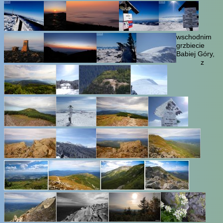
wschodnim
grzbiecie
Babiej Góry,
z