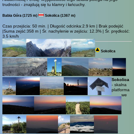
trudności - znajdują się tu klamry i łańcuchy.
Babia Góra (1725 m)
Sokolica (1367 m)
Czas przejścia:
50 min.
| Długość odcinka:2.9 km | Brak podejść
|Suma zejść:358 m | Śr. nachylenie w zejściu: 12.3% | Śr. prędkość:
3.5 km/h
Sokolica
Sokolica
- skalna
platforma
we