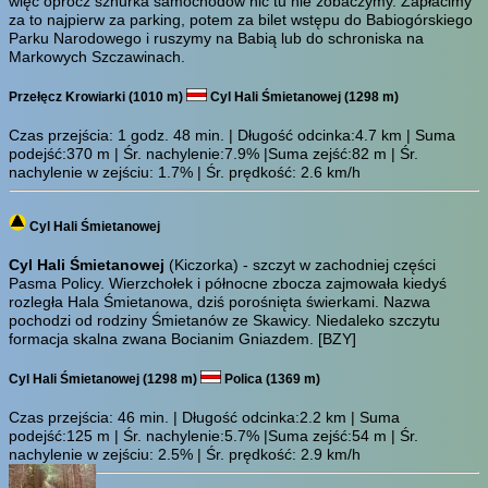
więc oprócz sznurka samochodów nic tu nie zobaczymy. Zapłacimy
za to najpierw za parking, potem za bilet wstępu do Babiogórskiego
Parku Narodowego i ruszymy na Babią lub do schroniska na
Markowych Szczawinach.
Przełęcz Krowiarki (1010 m)
Cyl Hali Śmietanowej (1298 m)
Czas przejścia:
1 godz. 48 min.
| Długość odcinka:4.7 km | Suma
podejść:370 m | Śr. nachylenie:7.9% |Suma zejść:82 m | Śr.
nachylenie w zejściu: 1.7% | Śr. prędkość: 2.6 km/h
Cyl Hali Śmietanowej
Cyl Hali Śmietanowej
(Kiczorka) - szczyt w zachodniej części
Pasma Policy. Wierzchołek i północne zbocza zajmowała kiedyś
rozległa Hala Śmietanowa, dziś porośnięta świerkami. Nazwa
pochodzi od rodziny Śmietanów ze Skawicy. Niedaleko szczytu
formacja skalna zwana Bocianim Gniazdem.
[BZY]
Cyl Hali Śmietanowej (1298 m)
Polica (1369 m)
Czas przejścia:
46 min.
| Długość odcinka:2.2 km | Suma
podejść:125 m | Śr. nachylenie:5.7% |Suma zejść:54 m | Śr.
nachylenie w zejściu: 2.5% | Śr. prędkość: 2.9 km/h