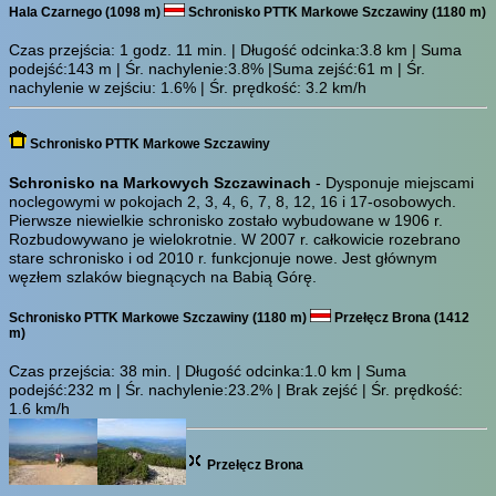
Hala Czarnego (1098 m)
Schronisko PTTK Markowe Szczawiny (1180 m)
Czas przejścia:
1 godz. 11 min.
| Długość odcinka:3.8 km | Suma
podejść:143 m | Śr. nachylenie:3.8% |Suma zejść:61 m | Śr.
nachylenie w zejściu: 1.6% | Śr. prędkość: 3.2 km/h
Schronisko PTTK Markowe Szczawiny
Schronisko na Markowych Szczawinach
- Dysponuje miejscami
noclegowymi w pokojach 2, 3, 4, 6, 7, 8, 12, 16 i 17-osobowych.
Pierwsze niewielkie schronisko zostało wybudowane w 1906 r.
Rozbudowywano je wielokrotnie. W 2007 r. całkowicie rozebrano
stare schronisko i od 2010 r. funkcjonuje nowe. Jest głównym
węzłem szlaków biegnących na Babią Górę.
Schronisko PTTK Markowe Szczawiny (1180 m)
Przełęcz Brona (1412
m)
Czas przejścia:
38 min.
| Długość odcinka:1.0 km | Suma
podejść:232 m | Śr. nachylenie:23.2% | Brak zejść | Śr. prędkość:
1.6 km/h
Przełęcz Brona