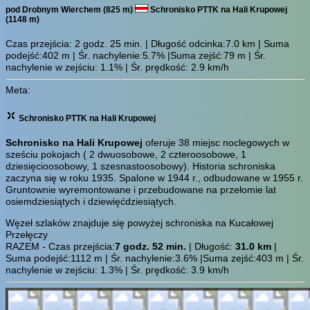
pod Drobnym Wierchem (825 m)
Schronisko PTTK na Hali Krupowej
(1148 m)
Czas przejścia:
2 godz. 25 min.
| Długość odcinka:7.0 km | Suma
podejść:402 m | Śr. nachylenie:5.7% |Suma zejść:79 m | Śr.
nachylenie w zejściu: 1.1% | Śr. prędkość: 2.9 km/h
Meta:
Schronisko PTTK na Hali Krupowej
Schronisko na Hali Krupowej
oferuje 38 miejsc noclegowych w
sześciu pokojach ( 2 dwuosobowe, 2 czteroosobowe, 1
dziesięcioosobowy, 1 szesnastoosobowy). Historia schroniska
zaczyna się w roku 1935. Spalone w 1944 r., odbudowane w 1955 r.
Gruntownie wyremontowane i przebudowane na przełomie lat
osiemdziesiątych i dziewięćdziesiątych.
Węzeł szlaków znajduje się powyżej schroniska na Kucałowej
Przełęczy
RAZEM - Czas przejścia:
7 godz. 52 min.
| Długość:
31.0 km
|
Suma podejść:1112 m | Śr. nachylenie:3.6% |Suma zejść:403 m | Śr.
nachylenie w zejściu: 1.3% | Śr. prędkość: 3.9 km/h