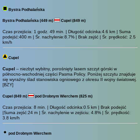
Bystra Podhalańska
Bystra Podhalańska (449 m)
Cupel (849 m)
Czas przejścia:
1 godz. 49 min.
| Długość odcinka:4.6 km | Suma
podejść:400 m | Śr. nachylenie:8.7% | Brak zejść | Śr. prędkość: 2.5
km/h
Cupel
Cupel
– niezbyt wybitny, porośnięty lasem szczyt górski w
północno-wschodniej części Pasma Policy. Poniżej szczytu znajduje
się wyraźny ślad stanowiska ogniowego z okresu II wojny światowej.
[BZY]
Cupel (849 m)
pod Drobnym Wierchem (825 m)
Czas przejścia:
8 min.
| Długość odcinka:0.5 km | Brak podejść
|Suma zejść:24 m | Śr. nachylenie w zejściu: 4.8% | Śr. prędkość:
3.8 km/h
pod Drobnym Wierchem