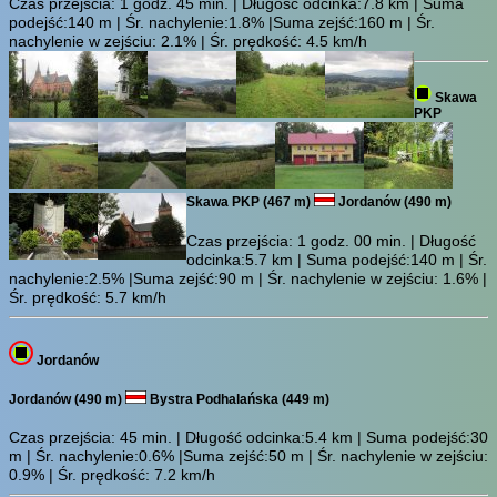
Czas przejścia:
1 godz. 45 min.
| Długość odcinka:7.8 km | Suma
podejść:140 m | Śr. nachylenie:1.8% |Suma zejść:160 m | Śr.
nachylenie w zejściu: 2.1% | Śr. prędkość: 4.5 km/h
Skawa
PKP
Skawa PKP (467 m)
Jordanów (490 m)
Czas przejścia:
1 godz. 00 min.
| Długość
odcinka:5.7 km | Suma podejść:140 m | Śr.
nachylenie:2.5% |Suma zejść:90 m | Śr. nachylenie w zejściu: 1.6% |
Śr. prędkość: 5.7 km/h
Jordanów
Jordanów (490 m)
Bystra Podhalańska (449 m)
Czas przejścia:
45 min.
| Długość odcinka:5.4 km | Suma podejść:30
m | Śr. nachylenie:0.6% |Suma zejść:50 m | Śr. nachylenie w zejściu:
0.9% | Śr. prędkość: 7.2 km/h