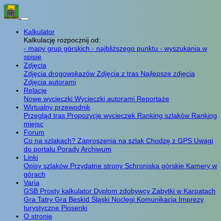
Kalkulator
Kalkulację rozpocznij od:
- mapy grup górskich
- najbliższego punktu
- wyszukania w
spisie
Zdjęcia
Zdjęcia drogowskazów
Zdjęcia z tras
Najlepsze zdjęcia
Zdjęcia autorami
Relacje
Nowe wycieczki
Wycieczki autorami
Reportaże
Wirtualny przewodnik
Przegląd tras
Propozycje wycieczek
Ranking szlaków
Ranking
miejsc
Forum
Co na szlakach?
Zaproszenia na szlak
Chodzę z GPS
Uwagi
do portalu
Porady
Archiwum
Linki
Opisy szlaków
Przydatne strony
Schroniska górskie
Kamery w
górach
Varia
GSB
Prosty kalkulator
Dyplom zdobywcy
Zabytki w Karpatach
Gra Tatry
Gra Beskid Śląski
Noclegi
Komunikacja
Imprezy
turystyczne
Piosenki
O stronie