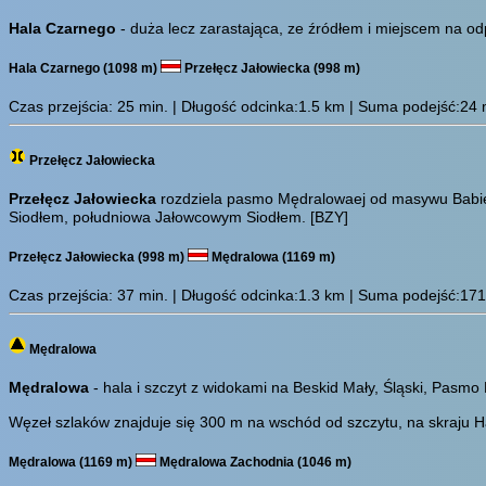
Hala Czarnego
- duża lecz zarastająca, ze źródłem i miejscem na od
Hala Czarnego (1098 m)
Przełęcz Jałowiecka (998 m)
Czas przejścia:
25 min.
| Długość odcinka:1.5 km | Suma podejść:24 m 
Przełęcz Jałowiecka
Przełęcz Jałowiecka
rozdziela pasmo Mędralowaej od masywu Babie
Siodłem, południowa Jałowcowym Siodłem.
[BZY]
Przełęcz Jałowiecka (998 m)
Mędralowa (1169 m)
Czas przejścia:
37 min.
| Długość odcinka:1.3 km | Suma podejść:171 m
Mędralowa
Mędralowa
- hala i szczyt z widokami na Beskid Mały, Śląski, Pasm
Węzeł szlaków znajduje się 300 m na wschód od szczytu, na skraju H
Mędralowa (1169 m)
Mędralowa Zachodnia (1046 m)