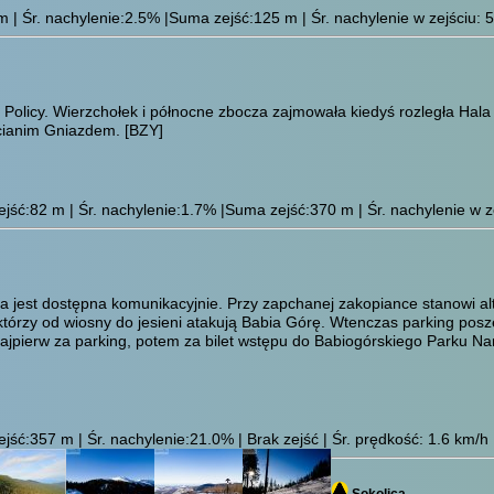
| Śr. nachylenie:2.5% |Suma zejść:125 m | Śr. nachylenie w zejściu: 5
 Policy. Wierzchołek i północne zbocza zajmowała kiedyś rozległa Hal
ocianim Gniazdem.
[BZY]
ść:82 m | Śr. nachylenie:1.7% |Suma zejść:370 m | Śr. nachylenie w ze
 jest dostępna komunikacyjnie. Przy zapchanej zakopiance stanowi alte
, którzy od wiosny do jesieni atakują Babia Górę. Wtenczas parking posz
ajpierw za parking, potem za bilet wstępu do Babiogórskiego Parku N
ść:357 m | Śr. nachylenie:21.0% | Brak zejść | Śr. prędkość: 1.6 km/h