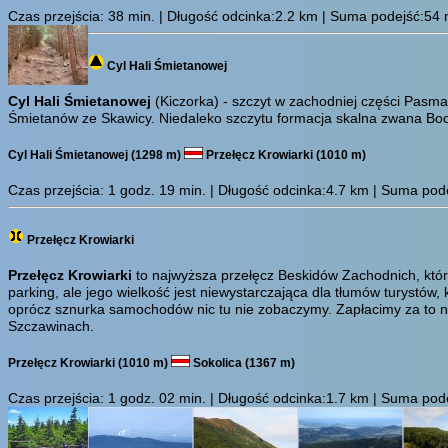
Czas przejścia:
38 min.
| Długość odcinka:2.2 km | Suma podejść:54 m 
Cyl Hali Śmietanowej
Cyl Hali Śmietanowej
(Kiczorka) - szczyt w zachodniej części Pasma
Śmietanów ze Skawicy. Niedaleko szczytu formacja skalna zwana B
Cyl Hali Śmietanowej (1298 m)
Przełęcz Krowiarki (1010 m)
Czas przejścia:
1 godz. 19 min.
| Długość odcinka:4.7 km | Suma podej
Przełęcz Krowiarki
Przełęcz Krowiarki
to najwyższa przełęcz Beskidów Zachodnich, która
parking, ale jego wielkość jest niewystarczająca dla tłumów turystów
oprócz sznurka samochodów nic tu nie zobaczymy. Zapłacimy za to n
Szczawinach.
Przełęcz Krowiarki (1010 m)
Sokolica (1367 m)
Czas przejścia:
1 godz. 02 min.
| Długość odcinka:1.7 km | Suma podej