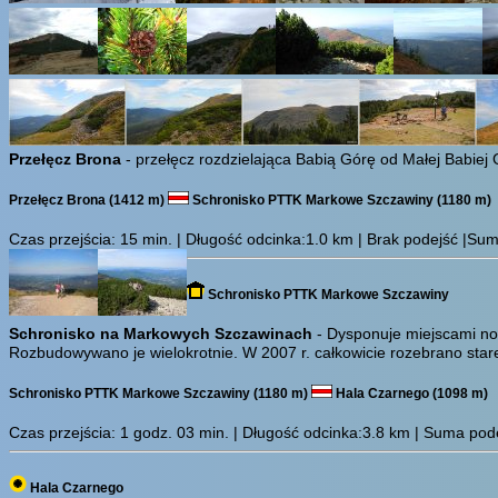
Przełęcz Brona
- przełęcz rozdzielająca Babią Górę od Małej Babie
Przełęcz Brona (1412 m)
Schronisko PTTK Markowe Szczawiny (1180 m)
Czas przejścia:
15 min.
| Długość odcinka:1.0 km | Brak podejść |Suma
Schronisko PTTK Markowe Szczawiny
Schronisko na Markowych Szczawinach
- Dysponuje miejscami noc
Rozbudowywano je wielokrotnie. W 2007 r. całkowicie rozebrano star
Schronisko PTTK Markowe Szczawiny (1180 m)
Hala Czarnego (1098 m)
Czas przejścia:
1 godz. 03 min.
| Długość odcinka:3.8 km | Suma podej
Hala Czarnego