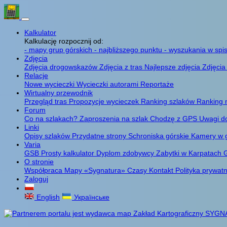
Kalkulator
Kalkulację rozpocznij od:
- mapy grup górskich
- najbliższego punktu
- wyszukania w spis
Zdjęcia
Zdjęcia drogowskazów
Zdjęcia z tras
Najlepsze zdjęcia
Zdjęcia
Relacje
Nowe wycieczki
Wycieczki autorami
Reportaże
Wirtualny przewodnik
Przegląd tras
Propozycje wycieczek
Ranking szlaków
Ranking 
Forum
Co na szlakach?
Zaproszenia na szlak
Chodzę z GPS
Uwagi d
Linki
Opisy szlaków
Przydatne strony
Schroniska górskie
Kamery w 
Varia
GSB
Prosty kalkulator
Dyplom zdobywcy
Zabytki w Karpatach
G
O stronie
Współpraca
Mapy «Sygnatura»
Czasy
Kontakt
Polityka prywat
Zaloguj
English
Українське