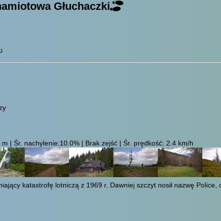
namiotowa Głuchaczki
i
zy
 | Śr. nachylenie:10.0% | Brak zejść | Śr. prędkość: 2.4 km/h
ający katastrofę lotniczą z 1969 r. Dawniej szczyt nosił nazwę Police