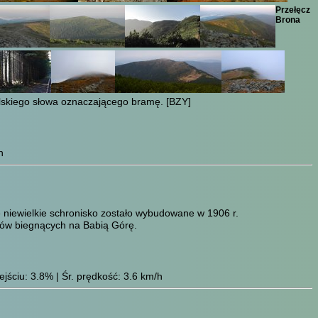
Przełęcz
Brona
polskiego słowa oznaczającego bramę.
[BZY]
h
e niewielkie schronisko zostało wybudowane w 1906 r.
aków biegnących na Babią Górę.
jściu: 3.8% | Śr. prędkość: 3.6 km/h