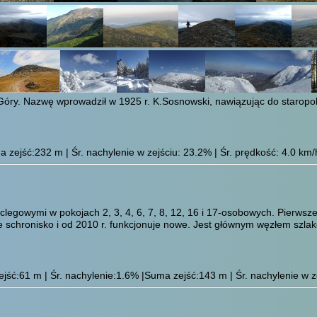
j Góry. Nazwę wprowadził w 1925 r. K.Sosnowski, nawiązując do staro
 zejść:232 m | Śr. nachylenie w zejściu: 23.2% | Śr. prędkość: 4.0 km/
legowymi w pokojach 2, 3, 4, 6, 7, 8, 12, 16 i 17-osobowych. Pierwsz
e schronisko i od 2010 r. funkcjonuje nowe. Jest głównym węzłem szl
ść:61 m | Śr. nachylenie:1.6% |Suma zejść:143 m | Śr. nachylenie w ze