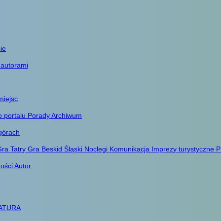
ie
 autorami
miejsc
o portalu
Porady
Archiwum
górach
ra Tatry
Gra Beskid Śląski
Noclegi
Komunikacja
Imprezy turystyczne
P
ności
Autor