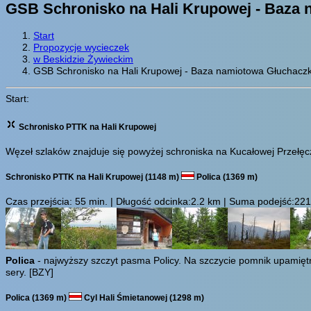
GSB Schronisko na Hali Krupowej - Baza 
Start
Propozycje wycieczek
w Beskidzie Żywieckim
GSB Schronisko na Hali Krupowej - Baza namiotowa Głuchaczk
Start:
Schronisko PTTK na Hali Krupowej
Węzeł szlaków znajduje się powyżej schroniska na Kucałowej Przełęc
Schronisko PTTK na Hali Krupowej (1148 m)
Polica (1369 m)
Czas przejścia:
55 min.
| Długość odcinka:2.2 km | Suma podejść:221 m
Polica
- najwyższy szczyt pasma Policy. Na szczycie pomnik upamiętni
sery.
[BZY]
Polica (1369 m)
Cyl Hali Śmietanowej (1298 m)