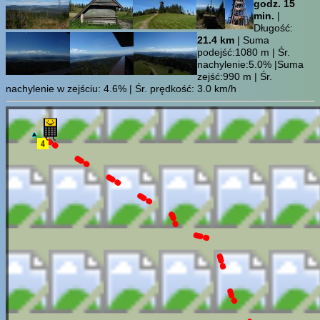
godz. 15
min.
|
Długość:
21.4 km
| Suma
podejść:1080 m | Śr.
nachylenie:5.0% |Suma
zejść:990 m | Śr.
nachylenie w zejściu: 4.6% | Śr. prędkość: 3.0 km/h