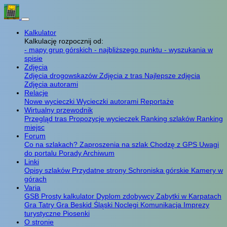
Kalkulator
Kalkulację rozpocznij od:
- mapy grup górskich
- najbliższego punktu
- wyszukania w
spisie
Zdjęcia
Zdjęcia drogowskazów
Zdjęcia z tras
Najlepsze zdjęcia
Zdjęcia autorami
Relacje
Nowe wycieczki
Wycieczki autorami
Reportaże
Wirtualny przewodnik
Przegląd tras
Propozycje wycieczek
Ranking szlaków
Ranking
miejsc
Forum
Co na szlakach?
Zaproszenia na szlak
Chodzę z GPS
Uwagi
do portalu
Porady
Archiwum
Linki
Opisy szlaków
Przydatne strony
Schroniska górskie
Kamery w
górach
Varia
GSB
Prosty kalkulator
Dyplom zdobywcy
Zabytki w Karpatach
Gra Tatry
Gra Beskid Śląski
Noclegi
Komunikacja
Imprezy
turystyczne
Piosenki
O stronie