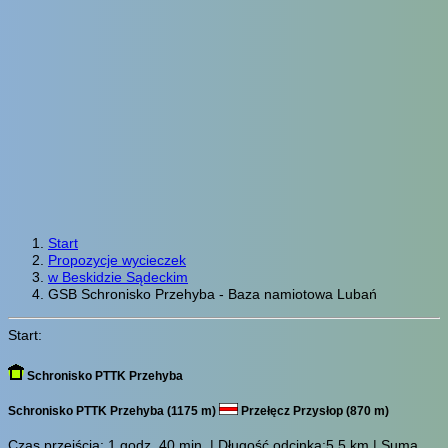
Start
Propozycje wycieczek
w Beskidzie Sądeckim
GSB Schronisko Przehyba - Baza namiotowa Lubań
Start:
Schronisko PTTK Przehyba
Schronisko PTTK Przehyba (1175 m)
Przełęcz Przysłop (870 m)
Czas przejścia:
1 godz. 40 min.
| Długość odcinka:5.5 km | Suma