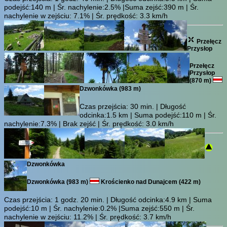
podejść:140 m | Śr. nachylenie:2.5% |Suma zejść:390 m | Śr.
nachylenie w zejściu: 7.1% | Śr. prędkość: 3.3 km/h
Przełęcz
Przysłop
Przełęcz
Przysłop
(870 m)
Dzwonkówka (983 m)
Czas przejścia:
30 min.
| Długość
odcinka:1.5 km | Suma podejść:110 m | Śr.
nachylenie:7.3% | Brak zejść | Śr. prędkość: 3.0 km/h
Dzwonkówka
Dzwonkówka (983 m)
Krościenko nad Dunajcem (422 m)
Czas przejścia:
1 godz. 20 min.
| Długość odcinka:4.9 km | Suma
podejść:10 m | Śr. nachylenie:0.2% |Suma zejść:550 m | Śr.
nachylenie w zejściu: 11.2% | Śr. prędkość: 3.7 km/h