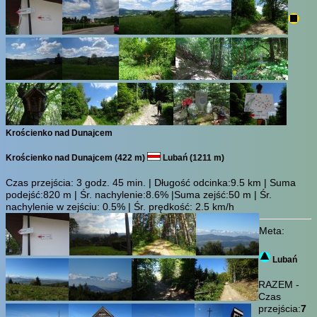
Krościenko nad Dunajcem
Krościenko nad Dunajcem (422 m)
Lubań (1211 m)
Czas przejścia:
3 godz. 45 min.
| Długość odcinka:9.5 km | Suma
podejść:820 m | Śr. nachylenie:8.6% |Suma zejść:50 m | Śr.
nachylenie w zejściu: 0.5% | Śr. prędkość: 2.5 km/h
Meta:
Lubań
RAZEM -
Czas
przejścia:
7