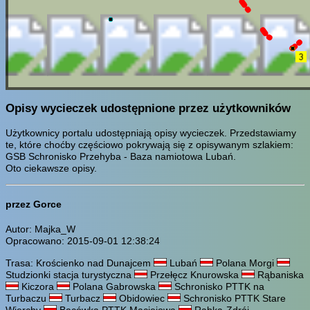
Opisy wycieczek udostępnione przez użytkowników
Użytkownicy portalu udostępniają opisy wycieczek. Przedstawiamy
te, które choćby częściowo pokrywają się z opisywanym szlakiem:
GSB Schronisko Przehyba - Baza namiotowa Lubań.
Oto ciekawsze opisy.
przez Gorce
Autor: Majka_W
Opracowano: 2015-09-01 12:38:24
Trasa: Krościenko nad Dunajcem
Lubań
Polana Morgi
Studzionki stacja turystyczna
Przełęcz Knurowska
Rąbaniska
Kiczora
Polana Gabrowska
Schronisko PTTK na
Turbaczu
Turbacz
Obidowiec
Schronisko PTTK Stare
Wierchy
Bacówka PTTK Maciejowa
Rabka-Zdrój