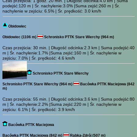
Czas przejścia:
1 godz. 20 min.
| Długość odcinka:4.0 km | Suma
podejść:120 m | Śr. nachylenie:3.0% |Suma zejść:260 m | Śr.
nachylenie w zejściu: 6.5% | Śr. prędkość: 3.0 km/h
Obidowiec
Obidowiec (1106 m)
Schronisko PTTK Stare Wierchy (964 m)
Czas przejścia:
30 min.
| Długość odcinka:2.3 km | Suma podejść:40
m | Śr. nachylenie:1.7% |Suma zejść:160 m | Śr. nachylenie w
zejściu: 7.0% | Śr. prędkość: 4.6 km/h
Schronisko PTTK Stare Wierchy
Schronisko PTTK Stare Wierchy (964 m)
Bacówka PTTK Maciejowa (842
m)
Czas przejścia:
55 min.
| Długość odcinka:3.6 km | Suma podejść:80
m | Śr. nachylenie:2.2% |Suma zejść:220 m | Śr. nachylenie w
zejściu: 6.1% | Śr. prędkość: 3.9 km/h
Bacówka PTTK Maciejowa
Bacówka PTTK Maciejowa (842 m)
Rabka-Zdrój (507 m)