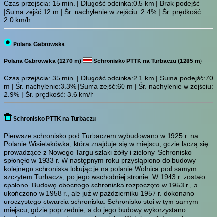
Czas przejścia:
15 min.
| Długość odcinka:0.5 km | Brak podejść
|Suma zejść:12 m | Śr. nachylenie w zejściu: 2.4% | Śr. prędkość:
2.0 km/h
Polana Gabrowska
Polana Gabrowska (1270 m)
Schronisko PTTK na Turbaczu (1285 m)
Czas przejścia:
35 min.
| Długość odcinka:2.1 km | Suma podejść:70
m | Śr. nachylenie:3.3% |Suma zejść:60 m | Śr. nachylenie w zejściu:
2.9% | Śr. prędkość: 3.6 km/h
Schronisko PTTK na Turbaczu
Pierwsze schronisko pod Turbaczem wybudowano w 1925 r. na
Polanie Wisielakówka, która znajduje się w miejscu, gdzie łączą się
prowadzące z Nowego Targu szlaki żółty i zielony. Schronisko
spłonęło w 1933 r. W następnym roku przystąpiono do budowy
kolejnego schroniska lokując je na polanie Wolnica pod samym
szczytem Turbacza, po jego wschodniej stronie. W 1943 r. zostało
spalone. Budowę obecnego schroniska rozpoczęto w 1953 r., a
ukończono w 1958 r., ale już w październiku 1957 r. dokonano
uroczystego otwarcia schroniska. Schronisko stoi w tym samym
miejscu, gdzie poprzednie, a do jego budowy wykorzystano