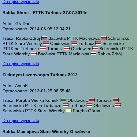
Do opisu wycieczki
Rabka Słone - PTTK Turbacz 27.07.2014r
Autor: GraDar
Opracowano: 2014-08-05 13:04:21
Trasa: Rabka-Zdrój
Bacówka PTTK Maciejowa
Schronisko
PTTK Stare Wierchy
Obidowiec
Turbacz
Schronisko
PTTK na Turbaczu
Turbacz
Obidowiec
Schronisko PTTK
Stare Wierchy
Bacówka PTTK Maciejowa
Rabka-Zdrój
Do opisu wycieczki
Zielonym i czerwonym Turbacz 2012
Autor: AnnaK
Opracowano: 2013-01-25 08:55:48
Trasa: Poręba Wielka Koninki
Obidowiec
Turbacz
Schronisko PTTK na Turbaczu
Turbacz
Obidowiec
Schronisko PTTK Stare Wierchy
Poręba Górna
Do opisu wycieczki
Rabka Maciejowa Stare Wierchy Olszówka