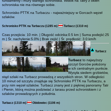
fundamenty i mury starego schroniska. Widok na Tatry z okien
schroniska nie ma równego sobie.
Schronisko PTTK na Turbaczu - najważniejszy w Gorcach węzeł
szlaków.
Schronisko PTTK na Turbaczu (1285 m)
Turbacz (1310 m)
Czas przejścia:
10 min.
| Długość odcinka:0.5 km | Suma podejść:25
m | Śr. nachylenie:5.0% | Brak zejść | Śr. prędkość: 3.0 km/h
Turbacz
Turbacz
to najwyższy
szczyt Gorców położony
w ich centralnym punkcie.
Wysyła siedem grzbietów,
stąd szlaki na Turbacz prowadzą z wszystkich stron. W odległości
10 minut od szczytu znajduje się Schronisko PTTK na Turbaczu, a
przy nim węzeł szlaków. Turbacz znany jest z pięknej panoramy Tatr
i Pienin, którą można podziwiać z tarasu przed schroniskiem i z
szlaków prowadzących z południa.
Turbacz (1310 m)
Obidowiec (1106 m)