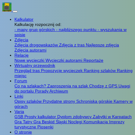
Kalkulator
Kalkulację rozpocznij od:
- mapy grup górskich
- najbliższego punktu
- wyszukania w
spisie
Zdjęcia
Zdjęcia drogowskazów
Zdjęcia z tras
Najlepsze zdjęcia
Zdjęcia autorami
Relacje
Nowe wycieczki
Wycieczki autorami
Reportaże
Wirtualny przewodnik
Przegląd tras
Propozycje wycieczek
Ranking szlaków
Ranking
miejsc
Forum
Co na szlakach?
Zaproszenia na szlak
Chodzę z GPS
Uwagi
do portalu
Porady
Archiwum
Linki
Opisy szlaków
Przydatne strony
Schroniska górskie
Kamery w
górach
Varia
GSB
Prosty kalkulator
Dyplom zdobywcy
Zabytki w Karpatach
Gra Tatry
Gra Beskid Śląski
Noclegi
Komunikacja
Imprezy
turystyczne
Piosenki
O stronie