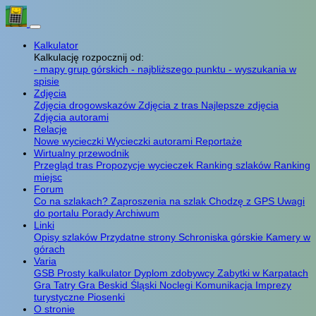
Kalkulator
Kalkulację rozpocznij od:
- mapy grup górskich
- najbliższego punktu
- wyszukania w
spisie
Zdjęcia
Zdjęcia drogowskazów
Zdjęcia z tras
Najlepsze zdjęcia
Zdjęcia autorami
Relacje
Nowe wycieczki
Wycieczki autorami
Reportaże
Wirtualny przewodnik
Przegląd tras
Propozycje wycieczek
Ranking szlaków
Ranking
miejsc
Forum
Co na szlakach?
Zaproszenia na szlak
Chodzę z GPS
Uwagi
do portalu
Porady
Archiwum
Linki
Opisy szlaków
Przydatne strony
Schroniska górskie
Kamery w
górach
Varia
GSB
Prosty kalkulator
Dyplom zdobywcy
Zabytki w Karpatach
Gra Tatry
Gra Beskid Śląski
Noclegi
Komunikacja
Imprezy
turystyczne
Piosenki
O stronie