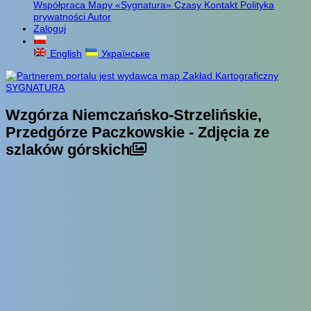
Współpraca
Mapy «Sygnatura»
Czasy
Kontakt
Polityka
prywatności
Autor
Zaloguj
English
Українське
Wzgórza Niemczańsko-Strzelińskie,
Przedgórze Paczkowskie - Zdjęcia ze
szlaków górskich