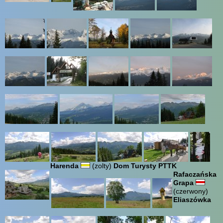
Harenda
(zolty)
Dom Turysty PTTK
Rafaczańska
Grapa
(czerwony)
Eliaszówka