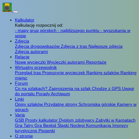
Kalkulator
Kalkulację rozpocznij od:
- mapy grup górskich
- najbliższego punktu
- wyszukania w
spisie
Zdjęcia
Zdjęcia drogowskazów
Zdjęcia z tras
Najlepsze zdjęcia
Zdjęcia autorami
Relacje
Nowe wycieczki
Wycieczki autorami
Reportaże
Wirtualny przewodnik
Przegląd tras
Propozycje wycieczek
Ranking szlaków
Ranking
miejsc
Forum
Co na szlakach?
Zaproszenia na szlak
Chodzę z GPS
Uwagi
do portalu
Porady
Archiwum
Linki
Opisy szlaków
Przydatne strony
Schroniska górskie
Kamery w
górach
Varia
GSB
Prosty kalkulator
Dyplom zdobywcy
Zabytki w Karpatach
Gra Tatry
Gra Beskid Śląski
Noclegi
Komunikacja
Imprezy
turystyczne
Piosenki
O stronie