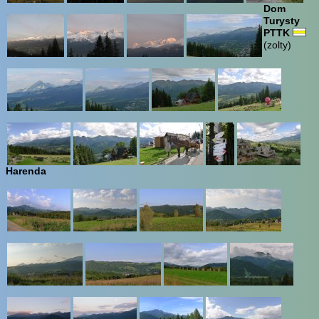
Dom
Turysty
PTTK
(zolty)
Harenda