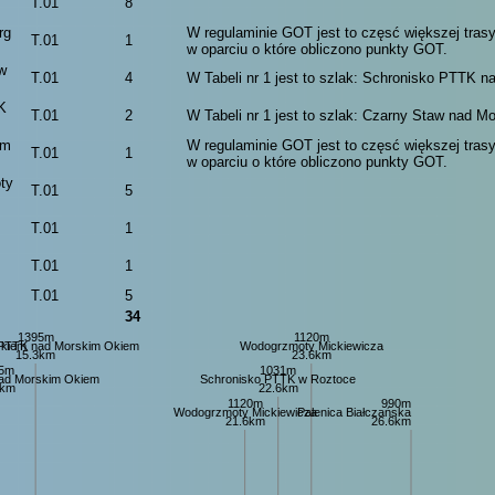
T.01
8
rg
W regulaminie GOT jest to częsć większej trasy
T.01
1
w oparciu o które obliczono punkty GOT.
w
T.01
4
W Tabeli nr 1 jest to szlak: Schronisko PTTK 
K
T.01
2
W Tabeli nr 1 jest to szlak: Czarny Staw nad 
em
W regulaminie GOT jest to częsć większej trasy
T.01
1
w oparciu o które obliczono punkty GOT.
ty
T.01
5
T.01
1
T.01
1
T.01
5
34
1395m
1120m
Okiem
 PTTK nad Morskim Okiem
Wodogrzmoty Mickiewicza
15.3km
23.6km
5m
1031m
ad Morskim Okiem
Schronisko PTTK w Roztoce
1km
22.6km
1120m
990m
Wodogrzmoty Mickiewicza
Palenica Białczańska
21.6km
26.6km