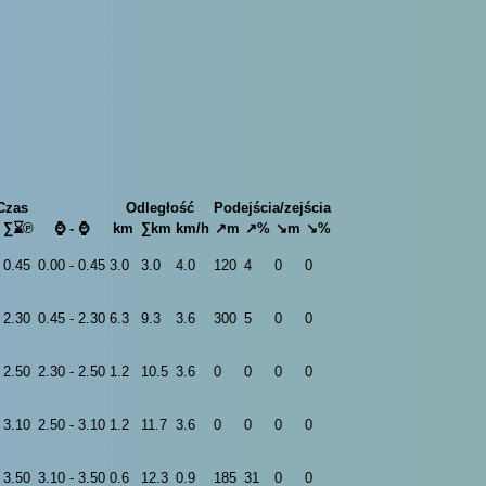
Czas
Odległość
Podejścia/zejścia
∑⌛℗
⌚ - ⌚
km
∑km
km/h
↗m
↗%
↘m
↘%
0.45
0.00 - 0.45
3.0
3.0
4.0
120
4
0
0
2.30
0.45 - 2.30
6.3
9.3
3.6
300
5
0
0
2.50
2.30 - 2.50
1.2
10.5
3.6
0
0
0
0
3.10
2.50 - 3.10
1.2
11.7
3.6
0
0
0
0
3.50
3.10 - 3.50
0.6
12.3
0.9
185
31
0
0