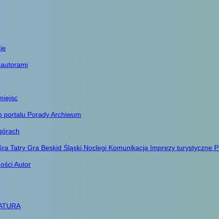
ie
 autorami
miejsc
o portalu
Porady
Archiwum
górach
ra Tatry
Gra Beskid Śląski
Noclegi
Komunikacja
Imprezy turystyczne
P
ności
Autor