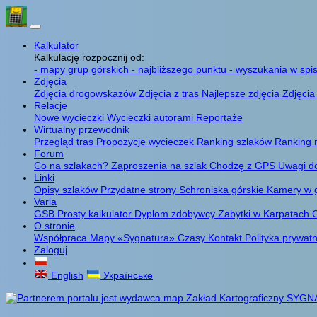
Kalkulator
Kalkulację rozpocznij od:
- mapy grup górskich
- najbliższego punktu
- wyszukania w spis
Zdjęcia
Zdjęcia drogowskazów
Zdjęcia z tras
Najlepsze zdjęcia
Zdjęcia
Relacje
Nowe wycieczki
Wycieczki autorami
Reportaże
Wirtualny przewodnik
Przegląd tras
Propozycje wycieczek
Ranking szlaków
Ranking 
Forum
Co na szlakach?
Zaproszenia na szlak
Chodzę z GPS
Uwagi d
Linki
Opisy szlaków
Przydatne strony
Schroniska górskie
Kamery w 
Varia
GSB
Prosty kalkulator
Dyplom zdobywcy
Zabytki w Karpatach
G
O stronie
Współpraca
Mapy «Sygnatura»
Czasy
Kontakt
Polityka prywat
Zaloguj
English
Українське