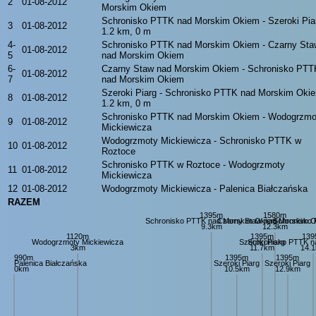
2
01-08-2012
Morskim Okiem
Schronisko PTTK nad Morskim Okiem - Szeroki Pia
3
01-08-2012
1.2 km, 0 m
4-
Schronisko PTTK nad Morskim Okiem - Czarny Sta
01-08-2012
5
nad Morskim Okiem
6-
Czarny Staw nad Morskim Okiem - Schronisko PTT
01-08-2012
7
nad Morskim Okiem
Szeroki Piarg - Schronisko PTTK nad Morskim Oki
8
01-08-2012
1.2 km, 0 m
Schronisko PTTK nad Morskim Okiem - Wodogrzmo
9
01-08-2012
Mickiewicza
Wodogrzmoty Mickiewicza - Schronisko PTTK w
10
01-08-2012
Roztoce
Schronisko PTTK w Roztoce - Wodogrzmoty
11
01-08-2012
Mickiewicza
12
01-08-2012
Wodogrzmoty Mickiewicza - Palenica Białczańska
RAZEM
1395m
1580m
Schronisko PTTK nad Morskim Okiem
Czarny Staw nad Morskim 
Schronisko
9.3km
12.3km
1120m
1395m
139
Wodogrzmoty Mickiewicza
Szeroki Piarg
Schronisko PTTK n
3km
11.7km
14.
990m
1395m
1395m
Palenica Białczańska
Szeroki Piarg
Szeroki Piarg
0km
10.5km
12.9km