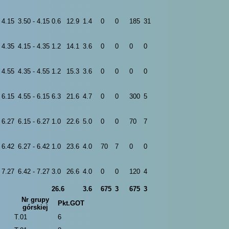
4.15
3.50 - 4.15
0.6
12.9
1.4
0
0
185
31
4.35
4.15 - 4.35
1.2
14.1
3.6
0
0
0
0
4.55
4.35 - 4.55
1.2
15.3
3.6
0
0
0
0
6.15
4.55 - 6.15
6.3
21.6
4.7
0
0
300
5
6.27
6.15 - 6.27
1.0
22.6
5.0
0
0
70
7
6.42
6.27 - 6.42
1.0
23.6
4.0
70
7
0
0
7.27
6.42 - 7.27
3.0
26.6
4.0
0
0
120
4
26.6
3.6
675
3
675
3
Nr grupy
Pkt.GOT
górskiej
T.01
6