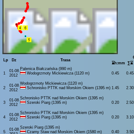
Lp
Dz
Trasa
⌛h:mm
∑⌛
Palenica Białczańska (990 m)
01-08
1
Wodogrzmoty Mickiewicza (1120 m)
0.45
0.45
2012
Wodogrzmoty Mickiewicza (1120 m)
01-08
2
Schronisko PTTK nad Morskim Okiem (1395 m)
1.45
2.30
2012
Schronisko PTTK nad Morskim Okiem (1395 m)
01-08
3
Szeroki Piarg (1395 m)
0.20
2.50
2012
Schronisko PTTK nad Morskim Okiem (1395 m)
01-08
4
Szeroki Piarg (1395 m)
0.20
3.10
2012
Szeroki Piarg (1395 m)
01-08
5
Czarny Staw nad Morskim Okiem (1580 m)
0.40
3.50
2012