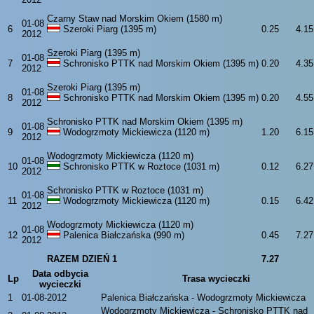
Czarny Staw nad Morskim Okiem (1580 m)
01-08
6
Szeroki Piarg (1395 m)
0.25
4.15
2012
Szeroki Piarg (1395 m)
01-08
7
Schronisko PTTK nad Morskim Okiem (1395 m)
0.20
4.35
2012
Szeroki Piarg (1395 m)
01-08
8
Schronisko PTTK nad Morskim Okiem (1395 m)
0.20
4.55
2012
Schronisko PTTK nad Morskim Okiem (1395 m)
01-08
9
Wodogrzmoty Mickiewicza (1120 m)
1.20
6.15
2012
Wodogrzmoty Mickiewicza (1120 m)
01-08
10
Schronisko PTTK w Roztoce (1031 m)
0.12
6.27
2012
Schronisko PTTK w Roztoce (1031 m)
01-08
11
Wodogrzmoty Mickiewicza (1120 m)
0.15
6.42
2012
Wodogrzmoty Mickiewicza (1120 m)
01-08
12
Palenica Białczańska (990 m)
0.45
7.27
2012
RAZEM DZIEŃ 1
7.27
Data odbycia
Lp
Trasa wycieczki
wycieczki
1
01-08-2012
Palenica Białczańska - Wodogrzmoty Mickiewicza
Wodogrzmoty Mickiewicza - Schronisko PTTK nad