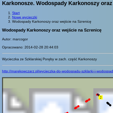
Karkonosze. Wodospady Karkonoszy oraz 
Start
Nowe wycieczki
Wodospady Karkonoszy oraz wejście na Szrenicę
Wodospady Karkonoszy oraz wejście na Szrenicę
Autor: marcogor
Opracowano: 2014-02-28 20:44:03
Wycieczka ze Szklarskiej Poręby w zach. część Karkonoszy
http://marekowczarz.pl/wycieczka-do-wodospadu-szklarki-i-wodospad