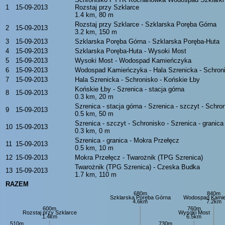
1
15-09-2013
Rozstaj przy Szklarce
1.4 km, 80 m
Rozstaj przy Szklarce - Szklarska Poręba Górna
2
15-09-2013
3.2 km, 150 m
3
15-09-2013
Szklarska Poręba Górna - Szklarska Poręba-Huta
4
15-09-2013
Szklarska Poręba-Huta - Wysoki Most
5
15-09-2013
Wysoki Most - Wodospad Kamieńczyka
6
15-09-2013
Wodospad Kamieńczyka - Hala Szrenicka - Schron
7
15-09-2013
Hala Szrenicka - Schronisko - Końskie Łby
Końskie Łby - Szrenica - stacja górna
8
15-09-2013
0.3 km, 20 m
Szrenica - stacja górna - Szrenica - szczyt - Schro
9
15-09-2013
0.5 km, 50 m
Szrenica - szczyt - Schronisko - Szrenica - granica
10
15-09-2013
0.3 km, 0 m
Szrenica - granica - Mokra Przełęcz
11
15-09-2013
0.5 km, 10 m
12
15-09-2013
Mokra Przełęcz - Twarożnik (TPG Szrenica)
Twarożnik (TPG Szrenica) - Czeska Budka
13
15-09-2013
1.7 km, 110 m
RAZEM
680m
840m
Szklarska Poręba Górna
Wodospad Kami
4.6km
7.2km
600m
760m
Rozstaj przy Szklarce
Wysoki Most
1.4km
6.5km
510m
730m