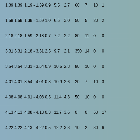
1.39
1.39
1.19 - 1.39
0.9
5.5
2.7
60
7
10
1
1.59
1.59
1.39 - 1.59
1.0
6.5
3.0
50
5
20
2
2.18
2.18
1.59 - 2.18
0.7
7.2
2.2
80
11
0
0
3.31
3.31
2.18 - 3.31
2.5
9.7
2.1
350
14
0
0
3.54
3.54
3.31 - 3.54
0.9
10.6
2.3
90
10
0
0
4.01
4.01
3.54 - 4.01
0.3
10.9
2.6
20
7
10
3
4.08
4.08
4.01 - 4.08
0.5
11.4
4.3
50
10
0
0
4.13
4.13
4.08 - 4.13
0.3
11.7
3.6
0
0
50
17
4.22
4.22
4.13 - 4.22
0.5
12.2
3.3
10
2
30
6