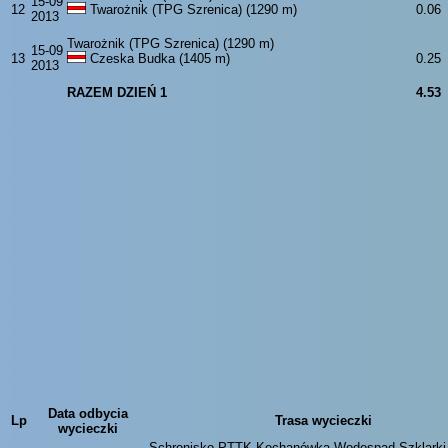
15-09
12
Twarożnik (TPG Szrenica) (1290 m)
0.06
2013
Twarożnik (TPG Szrenica) (1290 m)
15-09
13
Czeska Budka (1405 m)
0.25
2013
RAZEM DZIEŃ 1
4.53
Data odbycia
Lp
Trasa wycieczki
wycieczki
Schronisko PTTK Kochanówka Wodospad Szklarki 