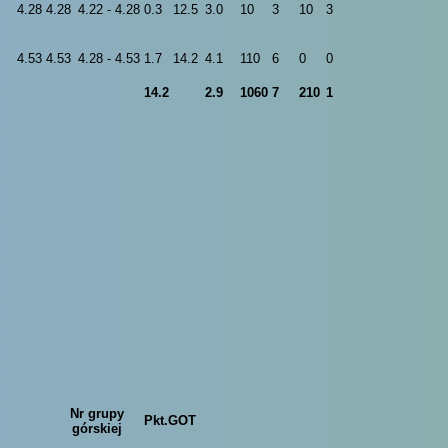
4.28
4.28
4.22 - 4.28
0.3
12.5
3.0
10
3
10
3
4.53
4.53
4.28 - 4.53
1.7
14.2
4.1
110
6
0
0
14.2
2.9
1060
7
210
1
Nr grupy
Pkt.GOT
górskiej
-