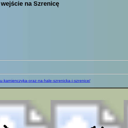
wejście na Szrenicę
u-kamienczyka-oraz-na-hale-szrenicka-i-szrenice/