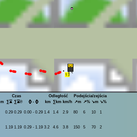
Czas
Odległość
Podejścia/zejścia
mm
∑⌛
∑⌛℗
⌚ - ⌚
km
∑km
km/h
↗m
↗%
↘m
↘%
0.29
0.29
0.00 - 0.29
1.4
1.4
2.9
80
6
10
1
1.19
1.19
0.29 - 1.19
3.2
4.6
3.8
150
5
70
2