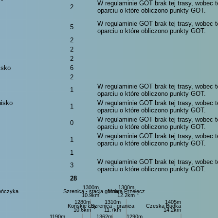
W regulaminie GOT brak tej trasy, wobec t
2
oparciu o które obliczono punkty GOT.
W regulaminie GOT brak tej trasy, wobec t
5
oparciu o które obliczono punkty GOT.
2
2
2
isko
6
2
W regulaminie GOT brak tej trasy, wobec t
1
oparciu o które obliczono punkty GOT.
nisko
W regulaminie GOT brak tej trasy, wobec t
1
oparciu o które obliczono punkty GOT.
W regulaminie GOT brak tej trasy, wobec t
0
oparciu o które obliczono punkty GOT.
W regulaminie GOT brak tej trasy, wobec t
1
oparciu o które obliczono punkty GOT.
1
W regulaminie GOT brak tej trasy, wobec t
3
oparciu o które obliczono punkty GOT.
28
1300m
1300m
eńczyka
Szrenica - stacja górna
Mokra Przełęcz
10.9km
12.2km
1280m
1310m
1405m
Końskie Łby
Szrenica - granica
Czeska Budka
10.6km
11.7km
14.2km
1190m
1362m
1290m