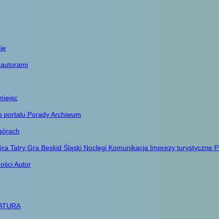
ie
 autorami
miejsc
o portalu
Porady
Archiwum
górach
ra Tatry
Gra Beskid Śląski
Noclegi
Komunikacja
Imprezy turystyczne
P
ności
Autor