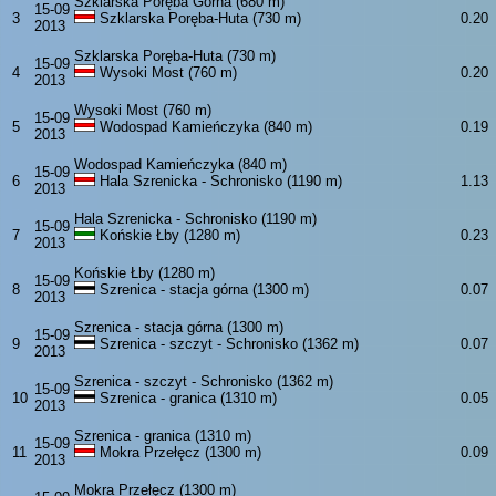
Szklarska Poręba Górna (680 m)
15-09
3
Szklarska Poręba-Huta (730 m)
0.20
2013
Szklarska Poręba-Huta (730 m)
15-09
4
Wysoki Most (760 m)
0.20
2013
Wysoki Most (760 m)
15-09
5
Wodospad Kamieńczyka (840 m)
0.19
2013
Wodospad Kamieńczyka (840 m)
15-09
6
Hala Szrenicka - Schronisko (1190 m)
1.13
2013
Hala Szrenicka - Schronisko (1190 m)
15-09
7
Końskie Łby (1280 m)
0.23
2013
Końskie Łby (1280 m)
15-09
8
Szrenica - stacja górna (1300 m)
0.07
2013
Szrenica - stacja górna (1300 m)
15-09
9
Szrenica - szczyt - Schronisko (1362 m)
0.07
2013
Szrenica - szczyt - Schronisko (1362 m)
15-09
10
Szrenica - granica (1310 m)
0.05
2013
Szrenica - granica (1310 m)
15-09
11
Mokra Przełęcz (1300 m)
0.09
2013
Mokra Przełęcz (1300 m)