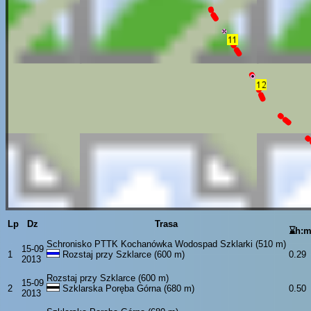
Lp
Dz
Trasa
⌛h:
Schronisko PTTK Kochanówka Wodospad Szklarki (510 m)
15-09
1
Rozstaj przy Szklarce (600 m)
0.29
2013
Rozstaj przy Szklarce (600 m)
15-09
2
Szklarska Poręba Górna (680 m)
0.50
2013