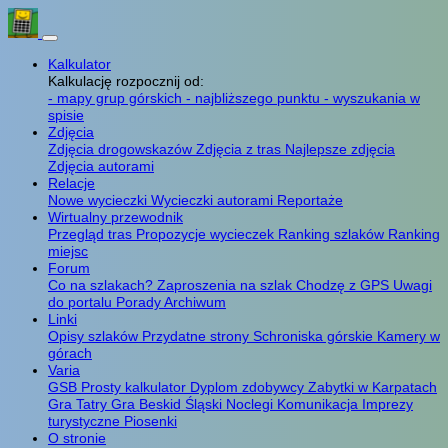
Kalkulator
Kalkulację rozpocznij od:
- mapy grup górskich
- najbliższego punktu
- wyszukania w
spisie
Zdjęcia
Zdjęcia drogowskazów
Zdjęcia z tras
Najlepsze zdjęcia
Zdjęcia autorami
Relacje
Nowe wycieczki
Wycieczki autorami
Reportaże
Wirtualny przewodnik
Przegląd tras
Propozycje wycieczek
Ranking szlaków
Ranking
miejsc
Forum
Co na szlakach?
Zaproszenia na szlak
Chodzę z GPS
Uwagi
do portalu
Porady
Archiwum
Linki
Opisy szlaków
Przydatne strony
Schroniska górskie
Kamery w
górach
Varia
GSB
Prosty kalkulator
Dyplom zdobywcy
Zabytki w Karpatach
Gra Tatry
Gra Beskid Śląski
Noclegi
Komunikacja
Imprezy
turystyczne
Piosenki
O stronie