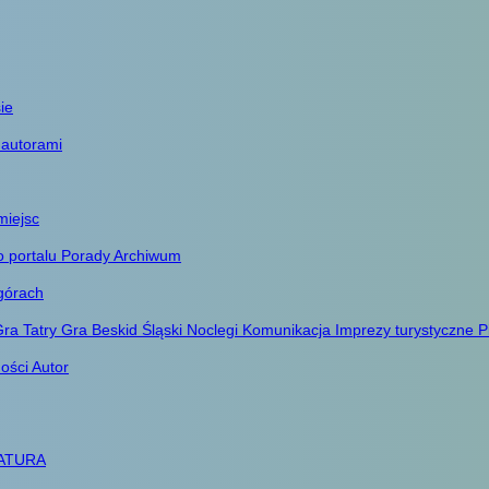
ie
 autorami
miejsc
o portalu
Porady
Archiwum
górach
ra Tatry
Gra Beskid Śląski
Noclegi
Komunikacja
Imprezy turystyczne
P
ności
Autor