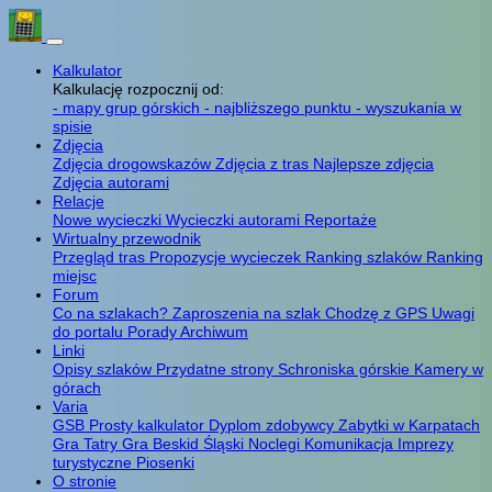
Kalkulator
Kalkulację rozpocznij od:
- mapy grup górskich
- najbliższego punktu
- wyszukania w
spisie
Zdjęcia
Zdjęcia drogowskazów
Zdjęcia z tras
Najlepsze zdjęcia
Zdjęcia autorami
Relacje
Nowe wycieczki
Wycieczki autorami
Reportaże
Wirtualny przewodnik
Przegląd tras
Propozycje wycieczek
Ranking szlaków
Ranking
miejsc
Forum
Co na szlakach?
Zaproszenia na szlak
Chodzę z GPS
Uwagi
do portalu
Porady
Archiwum
Linki
Opisy szlaków
Przydatne strony
Schroniska górskie
Kamery w
górach
Varia
GSB
Prosty kalkulator
Dyplom zdobywcy
Zabytki w Karpatach
Gra Tatry
Gra Beskid Śląski
Noclegi
Komunikacja
Imprezy
turystyczne
Piosenki
O stronie