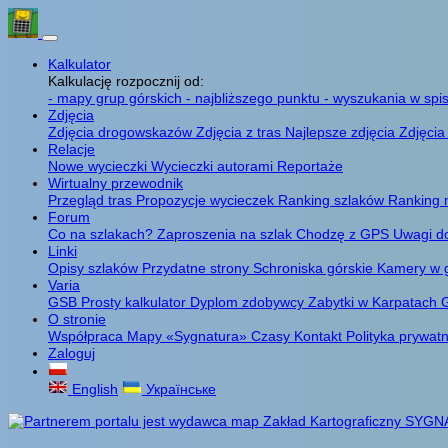
Kalkulator
Kalkulację rozpocznij od:
- mapy grup górskich
- najbliższego punktu
- wyszukania w spis
Zdjęcia
Zdjęcia drogowskazów
Zdjęcia z tras
Najlepsze zdjęcia
Zdjęcia
Relacje
Nowe wycieczki
Wycieczki autorami
Reportaże
Wirtualny przewodnik
Przegląd tras
Propozycje wycieczek
Ranking szlaków
Ranking 
Forum
Co na szlakach?
Zaproszenia na szlak
Chodzę z GPS
Uwagi d
Linki
Opisy szlaków
Przydatne strony
Schroniska górskie
Kamery w 
Varia
GSB
Prosty kalkulator
Dyplom zdobywcy
Zabytki w Karpatach
G
O stronie
Współpraca
Mapy «Sygnatura»
Czasy
Kontakt
Polityka prywat
Zaloguj
English
Українське