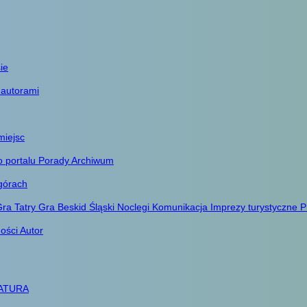
ie
 autorami
miejsc
o portalu
Porady
Archiwum
górach
ra Tatry
Gra Beskid Śląski
Noclegi
Komunikacja
Imprezy turystyczne
P
ności
Autor