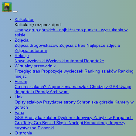
Kalkulator
Kalkulację rozpocznij od:
- mapy grup górskich
- najbliższego punktu
- wyszukania w
spisie
Zdjęcia
Zdjęcia drogowskazów
Zdjęcia z tras
Najlepsze zdjęcia
Zdjęcia autorami
Relacje
Nowe wycieczki
Wycieczki autorami
Reportaże
Wirtualny przewodnik
Przegląd tras
Propozycje wycieczek
Ranking szlaków
Ranking
miejsc
Forum
Co na szlakach?
Zaproszenia na szlak
Chodzę z GPS
Uwagi
do portalu
Porady
Archiwum
Linki
Opisy szlaków
Przydatne strony
Schroniska górskie
Kamery w
górach
Varia
GSB
Prosty kalkulator
Dyplom zdobywcy
Zabytki w Karpatach
Gra Tatry
Gra Beskid Śląski
Noclegi
Komunikacja
Imprezy
turystyczne
Piosenki
O stronie