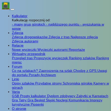
Kalkulator
Kalkulację rozpocznij od:
- mapy grup górskich
- najbliższego punktu
- wyszukania w
spisie
Zdjęcia
Zdjęcia drogowskazów
Zdjęcia z tras
Najlepsze zdjęcia
Zdjęcia autorami
Relacje
Nowe wycieczki
Wycieczki autorami
Reportaże
Wirtualny przewodnik
Przegląd tras
Propozycje wycieczek
Ranking szlaków
Ranking
miejsc
Forum
Co na szlakach?
Zaproszenia na szlak
Chodzę z GPS
Uwagi
do portalu
Porady
Archiwum
Linki
Opisy szlaków
Przydatne strony
Schroniska górskie
Kamery w
górach
Varia
GSB
Prosty kalkulator
Dyplom zdobywcy
Zabytki w Karpatach
Gra Tatry
Gra Beskid Śląski
Noclegi
Komunikacja
Imprezy
turystyczne
Piosenki
O stronie