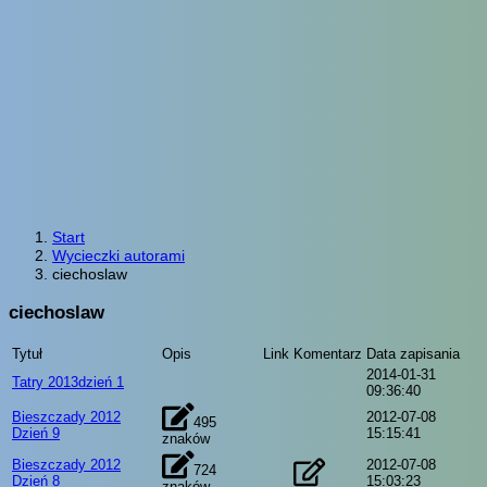
Start
Wycieczki autorami
ciechoslaw
ciechoslaw
Tytuł
Opis
Link
Komentarz
Data zapisania
2014-01-31
Tatry 2013dzień 1
09:36:40
Bieszczady 2012
2012-07-08
495
Dzień 9
15:15:41
znaków
Bieszczady 2012
2012-07-08
724
Dzień 8
15:03:23
znaków