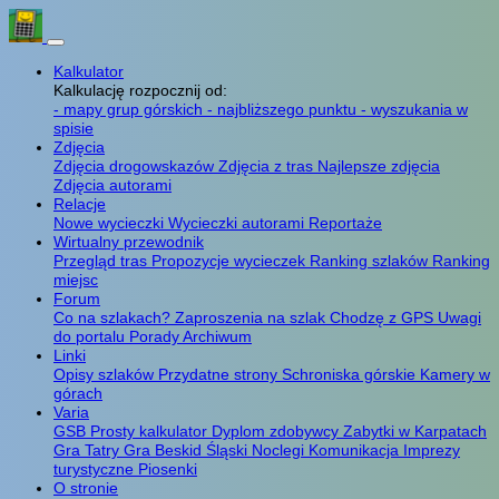
Kalkulator
Kalkulację rozpocznij od:
- mapy grup górskich
- najbliższego punktu
- wyszukania w
spisie
Zdjęcia
Zdjęcia drogowskazów
Zdjęcia z tras
Najlepsze zdjęcia
Zdjęcia autorami
Relacje
Nowe wycieczki
Wycieczki autorami
Reportaże
Wirtualny przewodnik
Przegląd tras
Propozycje wycieczek
Ranking szlaków
Ranking
miejsc
Forum
Co na szlakach?
Zaproszenia na szlak
Chodzę z GPS
Uwagi
do portalu
Porady
Archiwum
Linki
Opisy szlaków
Przydatne strony
Schroniska górskie
Kamery w
górach
Varia
GSB
Prosty kalkulator
Dyplom zdobywcy
Zabytki w Karpatach
Gra Tatry
Gra Beskid Śląski
Noclegi
Komunikacja
Imprezy
turystyczne
Piosenki
O stronie