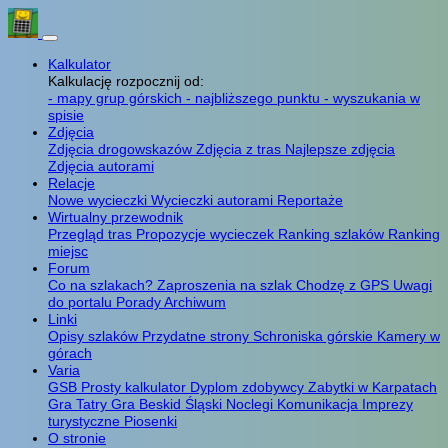
Kalkulator
Kalkulację rozpocznij od:
- mapy grup górskich
- najbliższego punktu
- wyszukania w
spisie
Zdjęcia
Zdjęcia drogowskazów
Zdjęcia z tras
Najlepsze zdjęcia
Zdjęcia autorami
Relacje
Nowe wycieczki
Wycieczki autorami
Reportaże
Wirtualny przewodnik
Przegląd tras
Propozycje wycieczek
Ranking szlaków
Ranking
miejsc
Forum
Co na szlakach?
Zaproszenia na szlak
Chodzę z GPS
Uwagi
do portalu
Porady
Archiwum
Linki
Opisy szlaków
Przydatne strony
Schroniska górskie
Kamery w
górach
Varia
GSB
Prosty kalkulator
Dyplom zdobywcy
Zabytki w Karpatach
Gra Tatry
Gra Beskid Śląski
Noclegi
Komunikacja
Imprezy
turystyczne
Piosenki
O stronie