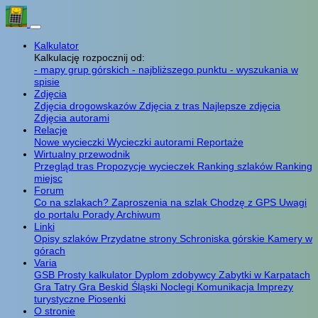
Kalkulator
Kalkulację rozpocznij od:
- mapy grup górskich
- najbliższego punktu
- wyszukania w
spisie
Zdjęcia
Zdjęcia drogowskazów
Zdjęcia z tras
Najlepsze zdjęcia
Zdjęcia autorami
Relacje
Nowe wycieczki
Wycieczki autorami
Reportaże
Wirtualny przewodnik
Przegląd tras
Propozycje wycieczek
Ranking szlaków
Ranking
miejsc
Forum
Co na szlakach?
Zaproszenia na szlak
Chodzę z GPS
Uwagi
do portalu
Porady
Archiwum
Linki
Opisy szlaków
Przydatne strony
Schroniska górskie
Kamery w
górach
Varia
GSB
Prosty kalkulator
Dyplom zdobywcy
Zabytki w Karpatach
Gra Tatry
Gra Beskid Śląski
Noclegi
Komunikacja
Imprezy
turystyczne
Piosenki
O stronie