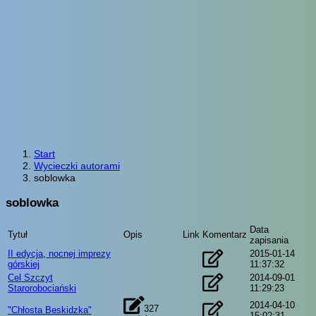
Start
Wycieczki autorami
soblowka
soblowka
Data
Tytuł
Opis
Link
Komentarz
zapisania
II edycja, nocnej imprezy
2015-01-14
górskiej
11:37:32
Cel Szczyt
2014-09-01
Starorobociański
11:29:23
2014-04-10
327
"Chłosta Beskidzka"
15:02:31