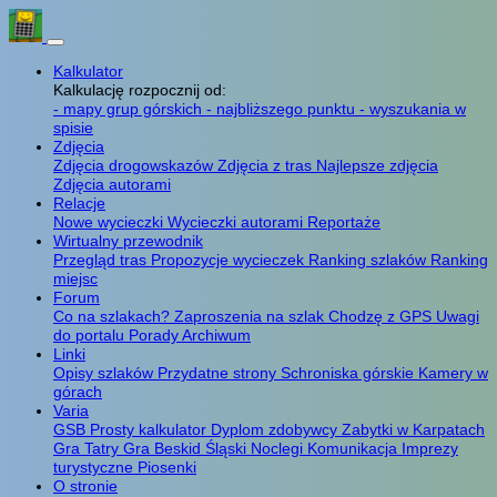
Kalkulator
Kalkulację rozpocznij od:
- mapy grup górskich
- najbliższego punktu
- wyszukania w
spisie
Zdjęcia
Zdjęcia drogowskazów
Zdjęcia z tras
Najlepsze zdjęcia
Zdjęcia autorami
Relacje
Nowe wycieczki
Wycieczki autorami
Reportaże
Wirtualny przewodnik
Przegląd tras
Propozycje wycieczek
Ranking szlaków
Ranking
miejsc
Forum
Co na szlakach?
Zaproszenia na szlak
Chodzę z GPS
Uwagi
do portalu
Porady
Archiwum
Linki
Opisy szlaków
Przydatne strony
Schroniska górskie
Kamery w
górach
Varia
GSB
Prosty kalkulator
Dyplom zdobywcy
Zabytki w Karpatach
Gra Tatry
Gra Beskid Śląski
Noclegi
Komunikacja
Imprezy
turystyczne
Piosenki
O stronie