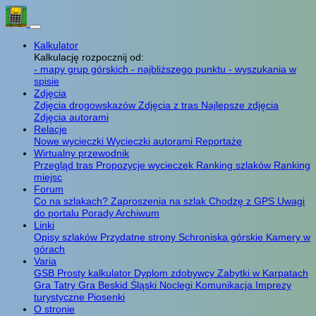
Kalkulator
Kalkulację rozpocznij od:
- mapy grup górskich
- najbliższego punktu
- wyszukania w
spisie
Zdjęcia
Zdjęcia drogowskazów
Zdjęcia z tras
Najlepsze zdjęcia
Zdjęcia autorami
Relacje
Nowe wycieczki
Wycieczki autorami
Reportaże
Wirtualny przewodnik
Przegląd tras
Propozycje wycieczek
Ranking szlaków
Ranking
miejsc
Forum
Co na szlakach?
Zaproszenia na szlak
Chodzę z GPS
Uwagi
do portalu
Porady
Archiwum
Linki
Opisy szlaków
Przydatne strony
Schroniska górskie
Kamery w
górach
Varia
GSB
Prosty kalkulator
Dyplom zdobywcy
Zabytki w Karpatach
Gra Tatry
Gra Beskid Śląski
Noclegi
Komunikacja
Imprezy
turystyczne
Piosenki
O stronie