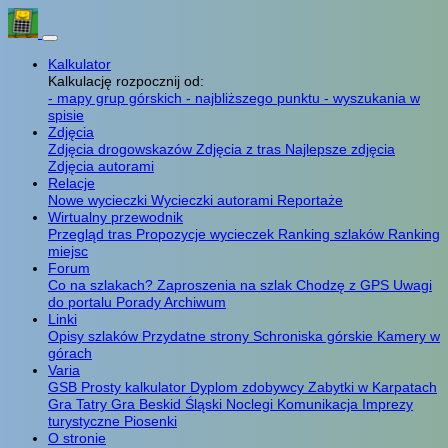
Kalkulator
Kalkulację rozpocznij od:
- mapy grup górskich
- najbliższego punktu
- wyszukania w
spisie
Zdjęcia
Zdjęcia drogowskazów
Zdjęcia z tras
Najlepsze zdjęcia
Zdjęcia autorami
Relacje
Nowe wycieczki
Wycieczki autorami
Reportaże
Wirtualny przewodnik
Przegląd tras
Propozycje wycieczek
Ranking szlaków
Ranking
miejsc
Forum
Co na szlakach?
Zaproszenia na szlak
Chodzę z GPS
Uwagi
do portalu
Porady
Archiwum
Linki
Opisy szlaków
Przydatne strony
Schroniska górskie
Kamery w
górach
Varia
GSB
Prosty kalkulator
Dyplom zdobywcy
Zabytki w Karpatach
Gra Tatry
Gra Beskid Śląski
Noclegi
Komunikacja
Imprezy
turystyczne
Piosenki
O stronie