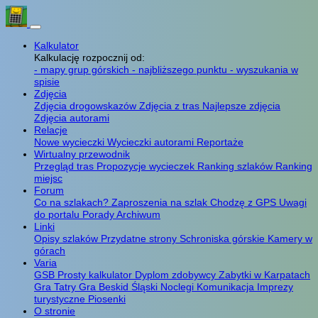
Kalkulator
Kalkulację rozpocznij od:
- mapy grup górskich
- najbliższego punktu
- wyszukania w
spisie
Zdjęcia
Zdjęcia drogowskazów
Zdjęcia z tras
Najlepsze zdjęcia
Zdjęcia autorami
Relacje
Nowe wycieczki
Wycieczki autorami
Reportaże
Wirtualny przewodnik
Przegląd tras
Propozycje wycieczek
Ranking szlaków
Ranking
miejsc
Forum
Co na szlakach?
Zaproszenia na szlak
Chodzę z GPS
Uwagi
do portalu
Porady
Archiwum
Linki
Opisy szlaków
Przydatne strony
Schroniska górskie
Kamery w
górach
Varia
GSB
Prosty kalkulator
Dyplom zdobywcy
Zabytki w Karpatach
Gra Tatry
Gra Beskid Śląski
Noclegi
Komunikacja
Imprezy
turystyczne
Piosenki
O stronie