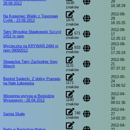
29
1638
28.09.2012
16:18:29
znaków
2012-09-
Na Kopieniec Wielki z Toporowej
29
1876
Cyrhli - 23.09.2012
16:15:25
znaków
2012-09-
Tatry Wysokie Sławkowski Szczyt
671
17
2452 m npm
znaków
12:25:13
2012-09-
Wycieczka na KRYWAŃ 2494 m
833
13
npm 09092012
znaków
17:25:24
2012-06-
Słowackie Tatry Zachodnie Siwy
21
1131
Wierch
07:37:32
znaków
2012-05-
Beskid Sądecki. Z doliny Popradu
24
1171
na Halę Łabowską
13:06:52
znaków
2012-04-
Wiosenna wyrypa w Beskidzie
30
1190
Wyspowym - 28.04.2012
09:51:36
znaków
2012-04-
746
Sarnia Skała
27
znaków
14:02:20
2012-04-
Pętla w Beskidzie Małym
27