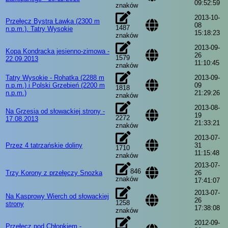
09:52:59
znaków
2013-10-
Przełęcz Bystra Ławka (2300 m
08
1487
n.p.m.). Tatry Wysokie
15:18:23
znaków
2013-09-
Kopa Kondracka jesienno-zimowa -
26
1579
22.09.2013
11:10:45
znaków
Tatry Wysokie - Rohatka (2288 m
2013-09-
n.p.m.) i Polski Grzebień (2200 m
09
1818
n.p.m.)
21:29:26
znaków
2013-08-
Na Grzesia od słowackiej strony -
19
2272
17.08.2013
21:33:21
znaków
2013-07-
Przez 4 tatrzańskie doliny
31
1710
11:15:48
znaków
2013-07-
846
Trzy Korony z przełęczy Snozka
26
znaków
17:41:07
2013-07-
Na Kasprowy Wierch od słowackiej
26
1258
strony
17:38:08
znaków
2012-09-
Przełęcz pod Chłopkiem -