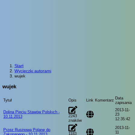
Start
Wycieczki autorami
wujek
wujek
Data
Tytuł
Opis
Link
Komentarz
zapisania
2013-11-
Dolina Pięciu Stawów Polskich -
23
2243
10.11.2013
12:35:42
znaków
2013-11-
Przez Rusinową Polanę do
11
1183
Zakopanego - 10.11.2013