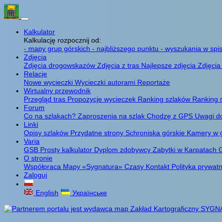
Kalkulator
Kalkulację rozpocznij od:
- mapy grup górskich
- najbliższego punktu
- wyszukania w spis
Zdjęcia
Zdjęcia drogowskazów
Zdjęcia z tras
Najlepsze zdjęcia
Zdjęcia
Relacje
Nowe wycieczki
Wycieczki autorami
Reportaże
Wirtualny przewodnik
Przegląd tras
Propozycje wycieczek
Ranking szlaków
Ranking 
Forum
Co na szlakach?
Zaproszenia na szlak
Chodzę z GPS
Uwagi d
Linki
Opisy szlaków
Przydatne strony
Schroniska górskie
Kamery w 
Varia
GSB
Prosty kalkulator
Dyplom zdobywcy
Zabytki w Karpatach
G
O stronie
Współpraca
Mapy «Sygnatura»
Czasy
Kontakt
Polityka prywat
Zaloguj
English
Українське