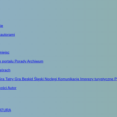
ie
 autorami
miejsc
o portalu
Porady
Archiwum
górach
ra Tatry
Gra Beskid Śląski
Noclegi
Komunikacja
Imprezy turystyczne
P
ności
Autor