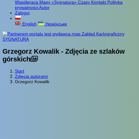
Współpraca
Mapy «Sygnatura»
Czasy
Kontakt
Polityka
prywatności
Autor
Zaloguj
English
Українське
Grzegorz Kowalik - Zdjęcia ze szlaków
górskich
Start
Zdjęcia autorami
Grzegorz Kowalik