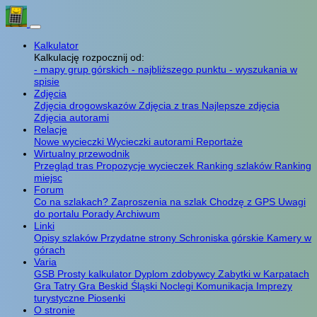
Kalkulator
Kalkulację rozpocznij od:
- mapy grup górskich
- najbliższego punktu
- wyszukania w
spisie
Zdjęcia
Zdjęcia drogowskazów
Zdjęcia z tras
Najlepsze zdjęcia
Zdjęcia autorami
Relacje
Nowe wycieczki
Wycieczki autorami
Reportaże
Wirtualny przewodnik
Przegląd tras
Propozycje wycieczek
Ranking szlaków
Ranking
miejsc
Forum
Co na szlakach?
Zaproszenia na szlak
Chodzę z GPS
Uwagi
do portalu
Porady
Archiwum
Linki
Opisy szlaków
Przydatne strony
Schroniska górskie
Kamery w
górach
Varia
GSB
Prosty kalkulator
Dyplom zdobywcy
Zabytki w Karpatach
Gra Tatry
Gra Beskid Śląski
Noclegi
Komunikacja
Imprezy
turystyczne
Piosenki
O stronie