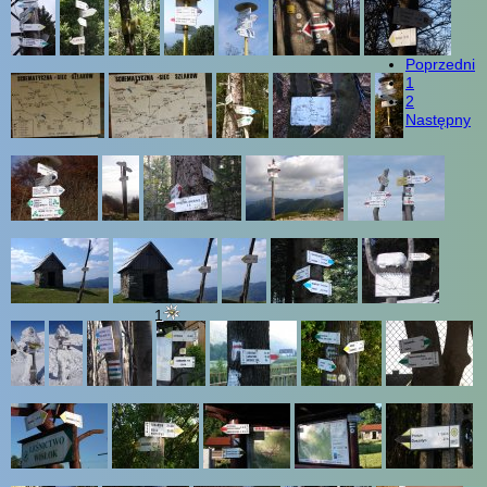
Poprzedni
1
2
Następny
1