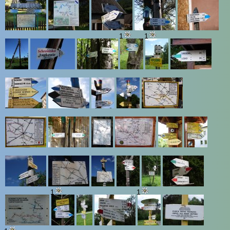
1
1
1
1