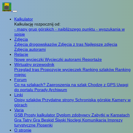
Kalkulator
Kalkulację rozpocznij od:
- mapy grup górskich
- najbliższego punktu
- wyszukania w
spisie
Zdjęcia
Zdjęcia drogowskazów
Zdjęcia z tras
Najlepsze zdjęcia
Zdjęcia autorami
Relacje
Nowe wycieczki
Wycieczki autorami
Reportaże
Wirtualny przewodnik
Przegląd tras
Propozycje wycieczek
Ranking szlaków
Ranking
miejsc
Forum
Co na szlakach?
Zaproszenia na szlak
Chodzę z GPS
Uwagi
do portalu
Porady
Archiwum
Linki
Opisy szlaków
Przydatne strony
Schroniska górskie
Kamery w
górach
Varia
GSB
Prosty kalkulator
Dyplom zdobywcy
Zabytki w Karpatach
Gra Tatry
Gra Beskid Śląski
Noclegi
Komunikacja
Imprezy
turystyczne
Piosenki
O stronie