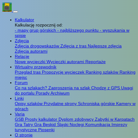
Kalkulator
Kalkulację rozpocznij od:
- mapy grup górskich
- najbliższego punktu
- wyszukania w
spisie
Zdjęcia
Zdjęcia drogowskazów
Zdjęcia z tras
Najlepsze zdjęcia
Zdjęcia autorami
Relacje
Nowe wycieczki
Wycieczki autorami
Reportaże
Wirtualny przewodnik
Przegląd tras
Propozycje wycieczek
Ranking szlaków
Ranking
miejsc
Forum
Co na szlakach?
Zaproszenia na szlak
Chodzę z GPS
Uwagi
do portalu
Porady
Archiwum
Linki
Opisy szlaków
Przydatne strony
Schroniska górskie
Kamery w
górach
Varia
GSB
Prosty kalkulator
Dyplom zdobywcy
Zabytki w Karpatach
Gra Tatry
Gra Beskid Śląski
Noclegi
Komunikacja
Imprezy
turystyczne
Piosenki
O stronie