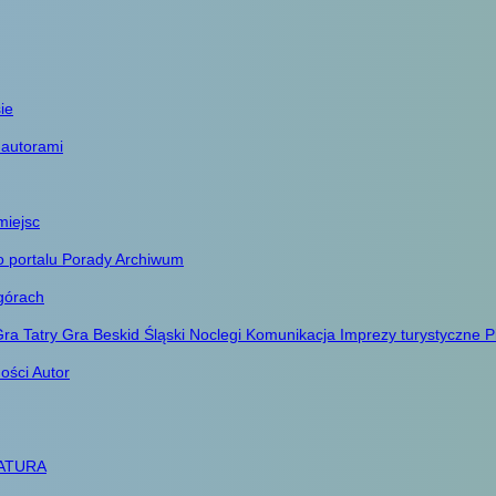
ie
 autorami
miejsc
o portalu
Porady
Archiwum
górach
ra Tatry
Gra Beskid Śląski
Noclegi
Komunikacja
Imprezy turystyczne
P
ności
Autor