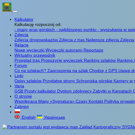
Kalkulator
Kalkulację rozpocznij od:
- mapy grup górskich
- najbliższego punktu
- wyszukania w spis
Zdjęcia
Zdjęcia drogowskazów
Zdjęcia z tras
Najlepsze zdjęcia
Zdjęcia
Relacje
Nowe wycieczki
Wycieczki autorami
Reportaże
Wirtualny przewodnik
Przegląd tras
Propozycje wycieczek
Ranking szlaków
Ranking 
Forum
Co na szlakach?
Zaproszenia na szlak
Chodzę z GPS
Uwagi d
Linki
Opisy szlaków
Przydatne strony
Schroniska górskie
Kamery w 
Varia
GSB
Prosty kalkulator
Dyplom zdobywcy
Zabytki w Karpatach
G
O stronie
Współpraca
Mapy «Sygnatura»
Czasy
Kontakt
Polityka prywat
Zaloguj
English
Українське