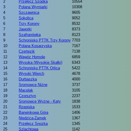
2
Przełęcz Szopka
10554
3
Polana Wymiarki
10308
4
Szczawnica
9605
5
Sokolica
9052
6
Trzy Korony
8532
7
Jaworki
8373
8
Szafranówka
8123
9
Schronisko PTTK Trzy Korony
7703
10
Polana Kosarzyska
7167
11
Czertezik
7138
12
Wąwóz Homole
6859
13
Wysoka (Wysokie Skałki)
6343
14
Schronisko PTTK Orlica
5422
15
Wysoki Wierch
4678
16
Durbaszka
4000
17
Sromowce Niżne
3737
18
Macelak
3105
19
Czorsztyn
2237
20
Sromowce Wyżne - Kąty
1838
21
Rzepiska
1533
22
Barwinkowa Góra
1406
23
Niedzica-Zamek
1367
24
Przełęcz Snozka
1345
25
Szlachtowa
1142