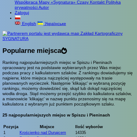
Współpraca
Mapy «Sygnatura»
Czasy
Kontakt
Polityka
prywatności
Autor
Zaloguj
English
Українське
Popularne miejsca
Ranking najpopularniejszych miejsc w Spiszu i Pieninach
opracowany jest na podstawie wybieranych przez Was miejsc
podczas pracy z kalkulatorem szlaków. Z rankingu dowiadujemy się
najpierw, które miejsca najczęściej występowały na trasie
planowanych wycieczek. Następnie 'klikając' w wybraną pozycję
rankingu, możemy dowiedzieć się, skąd lub dokąd najczęściej
wiodła droga. Stąd możemy przejść szybko do kalkulatora szlaków,
a mianowicie 'klikając' w nazwę punktu przenosimy się na mapę
kalkulatora z wybranym już punktem początkowym szlaku.
25 najpopularniejszych miejsc w Spiszu i Pieninach
Pozycja
Miejsce
Ilość wyborów
1
Krościenko nad Dunajcem
14335