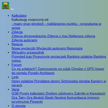
Kalkulator
Kalkulację rozpocznij od:
- mapy grup górskich
- najbliższego punktu
- wyszukania w
spisie
Zdjęcia
Zdjęcia drogowskazów
Zdjęcia z tras
Najlepsze zdjęcia
Zdjęcia autorami
Relacje
Nowe wycieczki
Wycieczki autorami
Reportaże
Wirtualny przewodnik
Przegląd tras
Propozycje wycieczek
Ranking szlaków
Ranking
miejsc
Forum
Co na szlakach?
Zaproszenia na szlak
Chodzę z GPS
Uwagi
do portalu
Porady
Archiwum
Linki
Opisy szlaków
Przydatne strony
Schroniska górskie
Kamery w
górach
Varia
GSB
Prosty kalkulator
Dyplom zdobywcy
Zabytki w Karpatach
Gra Tatry
Gra Beskid Śląski
Noclegi
Komunikacja
Imprezy
turystyczne
Piosenki
O stronie