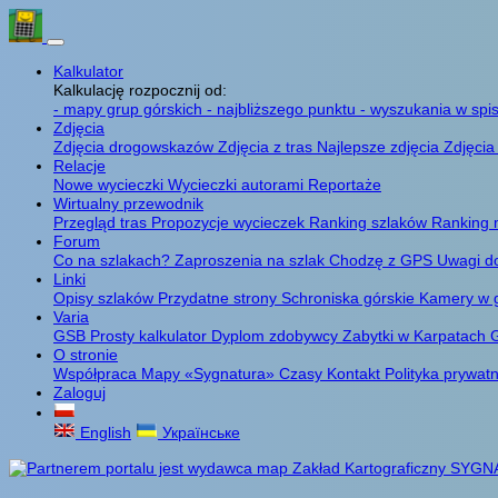
Kalkulator
Kalkulację rozpocznij od:
- mapy grup górskich
- najbliższego punktu
- wyszukania w spis
Zdjęcia
Zdjęcia drogowskazów
Zdjęcia z tras
Najlepsze zdjęcia
Zdjęcia
Relacje
Nowe wycieczki
Wycieczki autorami
Reportaże
Wirtualny przewodnik
Przegląd tras
Propozycje wycieczek
Ranking szlaków
Ranking 
Forum
Co na szlakach?
Zaproszenia na szlak
Chodzę z GPS
Uwagi d
Linki
Opisy szlaków
Przydatne strony
Schroniska górskie
Kamery w 
Varia
GSB
Prosty kalkulator
Dyplom zdobywcy
Zabytki w Karpatach
G
O stronie
Współpraca
Mapy «Sygnatura»
Czasy
Kontakt
Polityka prywat
Zaloguj
English
Українське