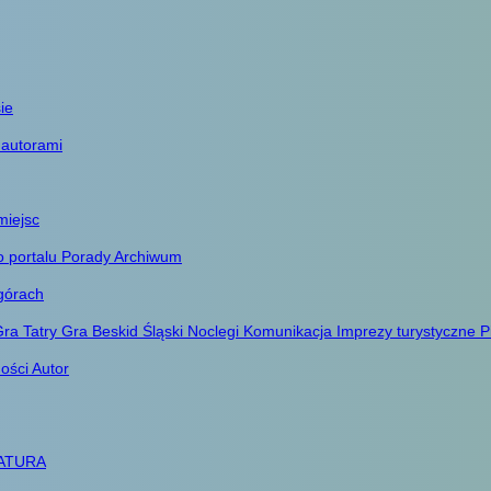
ie
 autorami
miejsc
o portalu
Porady
Archiwum
górach
ra Tatry
Gra Beskid Śląski
Noclegi
Komunikacja
Imprezy turystyczne
P
ności
Autor