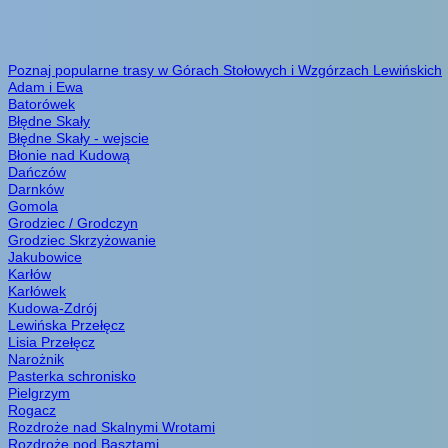
Poznaj popularne trasy w Górach Stołowych i Wzgórzach Lewińskich
Adam i Ewa
Batorówek
Błędne Skały
Błędne Skały - wejscie
Błonie nad Kudową
Dańczów
Darnków
Gomola
Grodziec / Grodczyn
Grodziec Skrzyżowanie
Jakubowice
Karłów
Karłówek
Kudowa-Zdrój
Lewińska Przełęcz
Lisia Przełęcz
Narożnik
Pasterka schronisko
Pielgrzym
Rogacz
Rozdroże nad Skalnymi Wrotami
Rozdroże pod Basztami