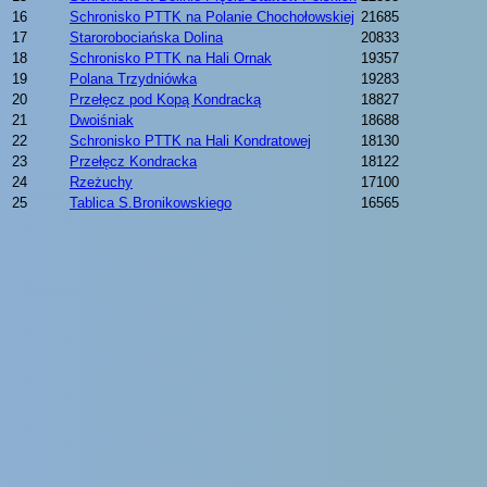
16
Schronisko PTTK na Polanie Chochołowskiej
21685
17
Starorobociańska Dolina
20833
18
Schronisko PTTK na Hali Ornak
19357
19
Polana Trzydniówka
19283
20
Przełęcz pod Kopą Kondracką
18827
21
Dwoiśniak
18688
22
Schronisko PTTK na Hali Kondratowej
18130
23
Przełęcz Kondracka
18122
24
Rzeżuchy
17100
25
Tablica S.Bronikowskiego
16565