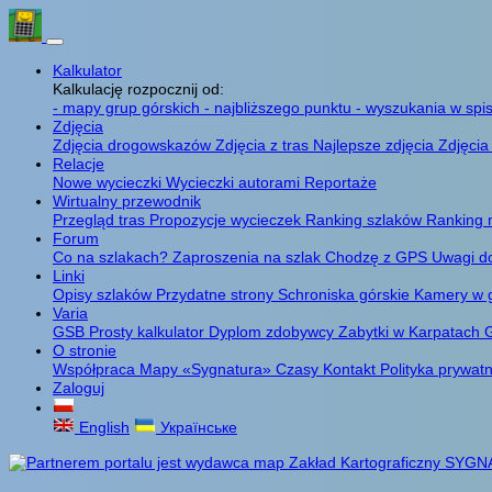
Kalkulator
Kalkulację rozpocznij od:
- mapy grup górskich
- najbliższego punktu
- wyszukania w spis
Zdjęcia
Zdjęcia drogowskazów
Zdjęcia z tras
Najlepsze zdjęcia
Zdjęcia
Relacje
Nowe wycieczki
Wycieczki autorami
Reportaże
Wirtualny przewodnik
Przegląd tras
Propozycje wycieczek
Ranking szlaków
Ranking 
Forum
Co na szlakach?
Zaproszenia na szlak
Chodzę z GPS
Uwagi d
Linki
Opisy szlaków
Przydatne strony
Schroniska górskie
Kamery w 
Varia
GSB
Prosty kalkulator
Dyplom zdobywcy
Zabytki w Karpatach
G
O stronie
Współpraca
Mapy «Sygnatura»
Czasy
Kontakt
Polityka prywat
Zaloguj
English
Українське