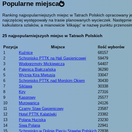
Popularne miejsca
Ranking najpopularniejszych miejsc w Tatrach Polskich opracowany j
najczęściej występowały na trasie planowanych wycieczek. Następnie
kalkulatora szlaków, a mianowicie 'klikając' w nazwę punktu przeno
25 najpopularniejszych miejsc w Tatrach Polskich
Pozycja
Miejsce
Ilość wyborów
1
Kuźnice
68157
2
Schronisko PTTK na Hali Gąsienicowej
59479
3
Wodogrzmoty Mickiewicza
54407
4
Palenica Białczańska
36290
5
Wyżnia Kira Miętusia
33047
6
Schronisko PTTK nad Morskim Okiem
30430
7
Siklawa
30338
8
Kiry
27316
9
Kasprowy
25577
10
Murowanica
24126
11
Czarny Staw Gąsienicowy
23587
12
Hotel PTTK Kalatówki
23382
13
Polana Huciska
23230
14
Siwa Polana
22941
15
Schronisko w Dolinie Pięciu Stawów Polskich
22838